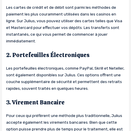
Les cartes de crédit et de débit sont parmi les méthodes de
paiement les plus couramment utilisées dans les casinos en
ligne. Sur Julius, vous pouvez utiliser des cartes telles que Visa
et Mastercard pour effectuer vos dépôts. Les transferts sont
instantanés, ce qui vous permet de commencer à jouer
immédiatement.
2. Portefeuilles Électroniques
Les portefeuilles électroniques, comme PayPal, Skrill et Neteller,
sont également disponibles sur Julius. Ces options offrent une
couche supplémentaire de sécurité et permettent des retraits
rapides, souvent traités en quelques heures.
3. Virement Bancaire
Pour ceux qui préfèrent une méthode plus traditionnelle, Julius
accepte également les virements bancaires. Bien que cette
option puisse prendre plus de temps pour le traitement, elle est