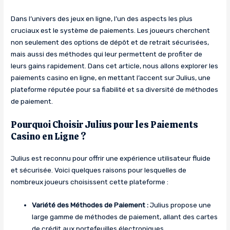
Dans l’univers des jeux en ligne, l’un des aspects les plus
cruciaux est le système de paiements. Les joueurs cherchent
non seulement des options de dépôt et de retrait sécurisées,
mais aussi des méthodes qui leur permettent de profiter de
leurs gains rapidement. Dans cet article, nous allons explorer les
paiements casino en ligne, en mettant l’accent sur Julius, une
plateforme réputée pour sa fiabilité et sa diversité de méthodes
de paiement.
Pourquoi Choisir Julius pour les Paiements
Casino en Ligne ?
Julius est reconnu pour offrir une expérience utilisateur fluide
et sécurisée. Voici quelques raisons pour lesquelles de
nombreux joueurs choisissent cette plateforme :
Variété des Méthodes de Paiement :
Julius propose une
large gamme de méthodes de paiement, allant des cartes
de crédit aux portefeuilles électroniques.