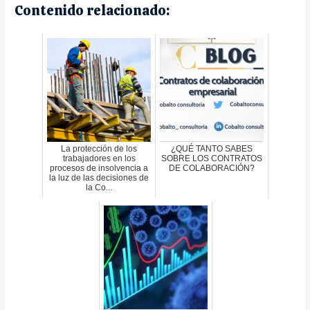
Contenido relacionado:
La protección de los
¿QUÉ TANTO SABES
trabajadores en los
SOBRE LOS CONTRATOS
procesos de insolvencia a
DE COLABORACIÓN?
la luz de las decisiones de
la Co...