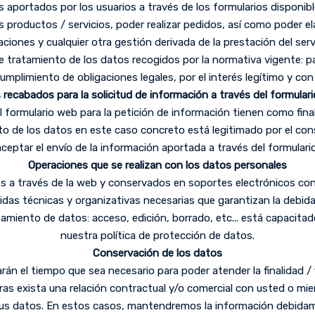
 aportados por los usuarios a través de los formularios disponibl
 productos / servicios, poder realizar pedidos, así como poder e
ciones y cualquier otra gestión derivada de la prestación del servi
de tratamiento de los datos recogidos por la normativa vigente: pa
 cumplimiento de obligaciones legales, por el interés legítimo y co
recabados para la solicitud de información a través del formular
 formulario web para la petición de información tienen como final
nto de los datos en este caso concreto está legitimado por el co
aceptar el envío de la información aportada a través del formulario
Operaciones que se realizan con los datos personales
s a través de la web y conservados en soportes electrónicos con
as técnicas y organizativas necesarias que garantizan la debida 
atamiento de datos: acceso, edición, borrado, etc... está capacit
nuestra política de protección de datos.
Conservación de los datos
án el tiempo que sea necesario para poder atender la finalidad / f
 exista una relación contractual y/o comercial con usted o mie
 sus datos. En estos casos, mantendremos la información debidam