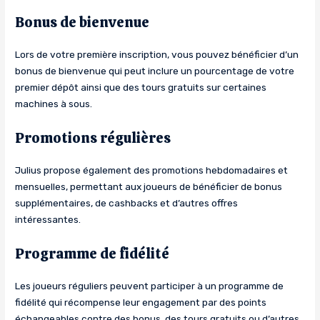
Bonus de bienvenue
Lors de votre première inscription, vous pouvez bénéficier d’un
bonus de bienvenue qui peut inclure un pourcentage de votre
premier dépôt ainsi que des tours gratuits sur certaines
machines à sous.
Promotions régulières
Julius propose également des promotions hebdomadaires et
mensuelles, permettant aux joueurs de bénéficier de bonus
supplémentaires, de cashbacks et d’autres offres
intéressantes.
Programme de fidélité
Les joueurs réguliers peuvent participer à un programme de
fidélité qui récompense leur engagement par des points
échangeables contre des bonus, des tours gratuits ou d’autres