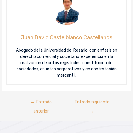
Juan David Castelblanco Castellanos
Abogado de la Universidad del Rosario, con enfasis en
derecho comercial y societario, experiencia en la
realización de actos registrales, constitución de
sociedades, asuntos corporativos y en contratación
mercantil.
←
Entrada
Entrada siguiente
anterior
→