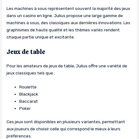
Les machines à sous représentent souvent la majorité des jeux
dans un casino en ligne. Julius propose une large gamme de
machines à sous, des classiques aux dernières innovations. Les
graphismes de haute qualité et les thèmes variés rendent
chaque partie unique et excitante.
Jeux de table
Pour les amateurs de jeux de table, Julius offre une variété de
jeux classiques tels que :
Roulette
Blackjack
Baccarat
Poker
Ces jeux sont disponibles en plusieurs variantes, permettant
aux joueurs de choisir celle qui correspond le mieux à leurs
préférences.