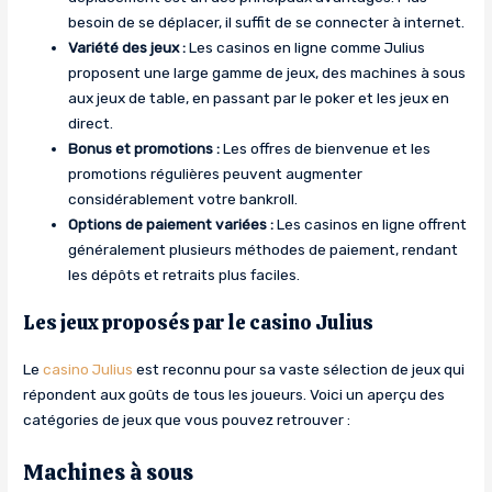
besoin de se déplacer, il suffit de se connecter à internet.
Variété des jeux :
Les casinos en ligne comme Julius
proposent une large gamme de jeux, des machines à sous
aux jeux de table, en passant par le poker et les jeux en
direct.
Bonus et promotions :
Les offres de bienvenue et les
promotions régulières peuvent augmenter
considérablement votre bankroll.
Options de paiement variées :
Les casinos en ligne offrent
généralement plusieurs méthodes de paiement, rendant
les dépôts et retraits plus faciles.
Les jeux proposés par le casino Julius
Le
casino Julius
est reconnu pour sa vaste sélection de jeux qui
répondent aux goûts de tous les joueurs. Voici un aperçu des
catégories de jeux que vous pouvez retrouver :
Machines à sous