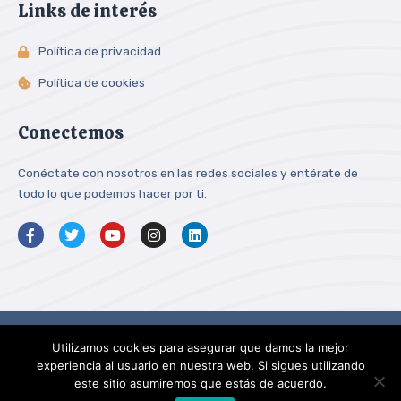
Links de interés
Política de privacidad
Política de cookies
Conectemos
Conéctate con nosotros en las redes sociales y entérate de
todo lo que podemos hacer por ti.
Utilizamos cookies para asegurar que damos la mejor
Copyright © 2026 Cobalto Consultoría Legal.
experiencia al usuario en nuestra web. Si sigues utilizando
este sitio asumiremos que estás de acuerdo.
Powered by