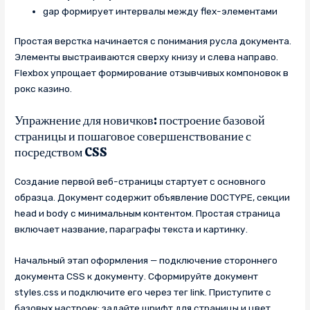
gap формирует интервалы между flex-элементами
Простая верстка начинается с понимания русла документа.
Элементы выстраиваются сверху книзу и слева направо.
Flexbox упрощает формирование отзывчивых компоновок в
рокс казино.
Упражнение для новичков: построение базовой
страницы и пошаговое совершенствование с
посредством CSS
Создание первой веб-страницы стартует с основного
образца. Документ содержит объявление DOCTYPE, секции
head и body с минимальным контентом. Простая страница
включает название, параграфы текста и картинку.
Начальный этап оформления — подключение стороннего
документа CSS к документу. Сформируйте документ
styles.css и подключите его через тег link. Приступите с
базовых настроек: задайте шрифт для страницы и цвет