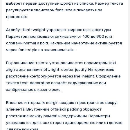
выберет первый доступный шрифт из списка. Размер текста
регулируется свойством font-size в пикселях или
процентах.
Атрибут font-weight управляет жирностью гарнитуры.
Параметры прописываются числами от 100 до 900 или
словами normal и bold. Наклонное начертание активируется
через font-style со значением italic.
Выравнивание текста устанавливается параметром text-
align с значениями left, right, center, justify. Интерлиньяж
расстояние контролируется через line-height. Оформление
текста text-decoration создаёт подчёркивание или
зачёркивание в казино рокс.
Внешние интервалы margin создают пространство вокруг
элемента. Внутренние отбивки padding образуют
расстояние между рамкой и содержимым. Параметры
указываются для всех сторон единовременно или отдельно
для каждой края.