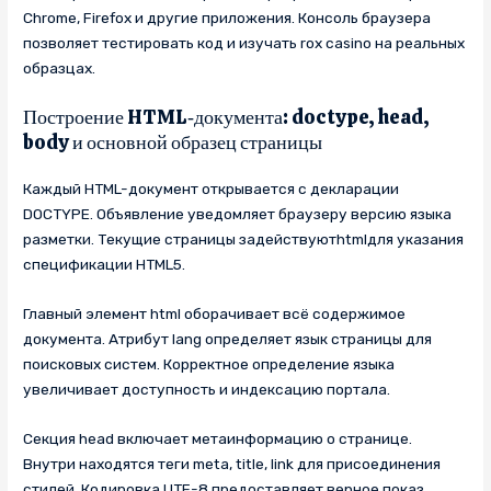
Chrome, Firefox и другие приложения. Консоль браузера
позволяет тестировать код и изучать rox casino на реальных
образцах.
Построение HTML‑документа: doctype, head,
body и основной образец страницы
Каждый HTML-документ открывается с декларации
DOCTYPE. Объявление уведомляет браузеру версию языка
разметки. Текущие страницы задействуютhtmlдля указания
спецификации HTML5.
Главный элемент html оборачивает всё содержимое
документа. Атрибут lang определяет язык страницы для
поисковых систем. Корректное определение языка
увеличивает доступность и индексацию портала.
Секция head включает метаинформацию о странице.
Внутри находятся теги meta, title, link для присоединения
стилей. Кодировка UTF-8 предоставляет верное показ