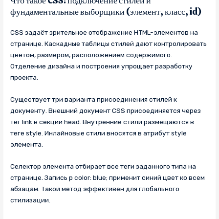
Что такое CSS: подключение стилей и
фундаментальные выборщики (элемент, класс, id)
CSS задаёт зрительное отображение HTML-элементов на
странице. Каскадные таблицы стилей дают контролировать
цветом, размером, расположением содержимого.
Отделение дизайна и построения упрощает разработку
проекта.
Существует три варианта присоединения стилей к
документу. Внешний документ CSS присоединяется через
тег link в секции head. Внутренние стили размещаются в
теге style. Инлайновые стили вносятся в атрибут style
элемента.
Селектор элемента отбирает все теги заданного типа на
странице. Запись p color: blue; применит синий цвет ко всем
абзацам. Такой метод эффективен для глобального
стилизации.