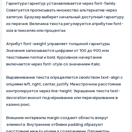
Гарнитура гарнитур устанавливается через font-family.
Советуется прописывать множество альтернатив через
запятую. Браузер выберет начальный доступный гарнитуру
из перечня. Величина текста регулируется атрибутом font-
size в пикселях или процентах.
Атрибут font-weight управляет толщиной гарнитуры.
Значения записываются цифрами от 100 до 900 или
текстовыми normal и bold. Курсивное начертание
включается через font-style со значением italic.
Выравнивание текста определяется свойством text-align с
опциями left, right, center, justify. Межстрочное расстояние
контролируется через line-height. Украшение текста text-
decoration вносит подчёркивание или перечёркивание в
казино рокс.
Внешние интервалы margin создают область вокруг
элемента. Внутренние отбивки padding образуют
расстояние между краем и содержимым. Параметры