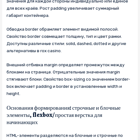
значения для каждой стороны индивидуально или единое
для всех краёв. Рост padding увеличивает суммарный
габарит контейнера.
Обводка border обрамляет элемент видимой полосой.
Свойство border совмещает толщину, тип и цвет рамки.
Доступны различные стили: solid, dashed, dotted и другие
альтернативы в rox casino.
Внешний отбивка margin определяет промежуток между
блоками на странице. Отрицательные значения margin
стягивают блоки. Свойство box-sizing со значением border-
box включает padding и border в установленные width и
height.
Основания формирования: строчные и блочные
элементы, flexbox/простая верстка для
начинающих
HTML-элементы разделяются на блочные и строчные по