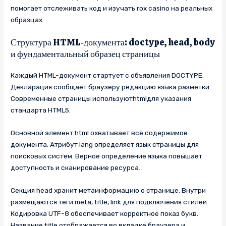
помогает отслеживать код и изучать rox casino на реальных
образцах.
Структура HTML‑документа: doctype, head, body
и фундаментальный образец страницы
Каждый HTML-документ стартует с объявления DOCTYPE.
Декларация сообщает браузеру редакцию языка разметки.
Современные страницы используютhtmlдля указания
стандарта HTML5.
Основной элемент html охватывает всё содержимое
документа. Атрибут lang определяет язык страницы для
поисковых систем. Верное определение языка повышает
доступность и сканирование ресурса.
Секция head хранит метаинформацию о странице. Внутри
размещаются теги meta, title, link для подключения стилей.
Кодировка UTF-8 обеспечивает корректное показ букв.
Название title отображается во вкладке браузера и