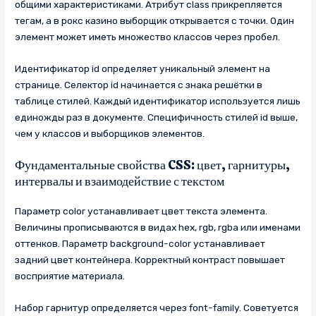
общими характеристиками. Атрибут class прикрепляется
тегам, а в рокс казино выборщик открывается с точки. Один
элемент может иметь множество классов через пробел.
Идентификатор id определяет уникальный элемент на
странице. Селектор id начинается с знака решётки в
таблице стилей. Каждый идентификатор используется лишь
единожды раз в документе. Специфичность стилей id выше,
чем у классов и выборщиков элементов.
Фундаментальные свойства CSS: цвет, гарнитуры,
интервалы и взаимодействие с текстом
Параметр color устанавливает цвет текста элемента.
Величины прописываются в видах hex, rgb, rgba или именами
оттенков. Параметр background-color устанавливает
задний цвет контейнера. Корректный контраст повышает
восприятие материала.
Набор гарнитур определяется через font-family. Советуется