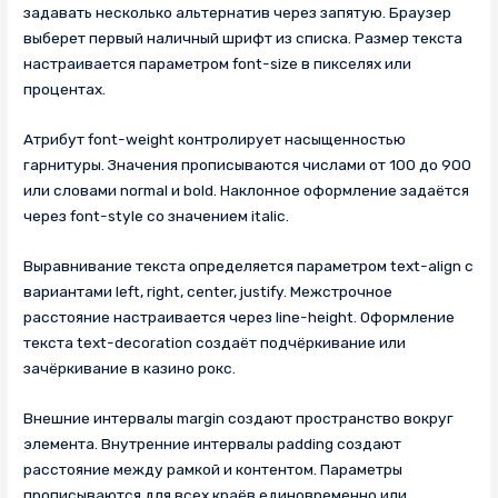
задавать несколько альтернатив через запятую. Браузер
выберет первый наличный шрифт из списка. Размер текста
настраивается параметром font-size в пикселях или
процентах.
Атрибут font-weight контролирует насыщенностью
гарнитуры. Значения прописываются числами от 100 до 900
или словами normal и bold. Наклонное оформление задаётся
через font-style со значением italic.
Выравнивание текста определяется параметром text-align с
вариантами left, right, center, justify. Межстрочное
расстояние настраивается через line-height. Оформление
текста text-decoration создаёт подчёркивание или
зачёркивание в казино рокс.
Внешние интервалы margin создают пространство вокруг
элемента. Внутренние интервалы padding создают
расстояние между рамкой и контентом. Параметры
прописываются для всех краёв единовременно или