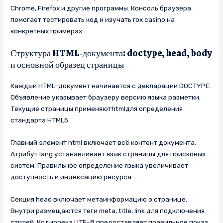
Chrome, Firefox и другие программы. Консоль браузера
помогает тестировать код и изучать rox casino на
конкретных примерах.
Структура HTML‑документа: doctype, head, body
и основной образец страницы
Каждый HTML-документ начинается с декларации DOCTYPE.
Объявление указывает браузеру версию языка разметки.
Текущие страницы применяютhtmlдля определения
стандарта HTML5.
Главный элемент html включает всё контент документа.
Атрибут lang устанавливает язык страницы для поисковых
систем. Правильное определение языка увеличивает
доступность и индексацию ресурса.
Секция head включает метаинформацию о странице.
Внутри размещаются теги meta, title, link для подключения
стилей. Кодировка UTF-8 предоставляет правильное показ