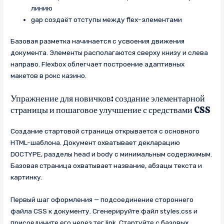
линию
gap создаёт отступы между flex-элементами
Базовая разметка начинается с усвоения движения
документа. Элементы располагаются сверху книзу и слева
направо. Flexbox облегчает построение адаптивных
макетов в рокс казино.
Упражнение для новичков: создание элементарной
страницы и пошаговое улучшение с средствами CSS
Создание стартовой страницы открывается с основного
HTML-шаблона. Документ охватывает декларацию
DOCTYPE, разделы head и body с минимальным содержимым.
Базовая страница охватывает название, абзацы текста и
картинку.
Первый шаг оформления — подсоединение стороннего
файла CSS к документу. Сгенерируйте файл styles.css и
присоедините его через тег link. Стартуйте с базовых