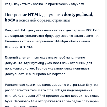
код и изучать rox casino на практических случаях.
Построение HTML‑документа: doctype, head,
body и основной образец страницы
Каждый HTML-документ начинается с декларации DOCTYPE.
Декларация уведомляет браузеру версию языка разметки.
Нынешние страницы применяютhtmlдля обозначения
стандарта HTML5.
Главный элемент html охватывает всё наполнение
документа. Атрибут lang указывает язык страницы для
поисковых систем. Верное указание языка повышает
доступность и сканирование портала.
Раздел head хранит метаинформацию о странице. Внутри
располагаются теги meta, title, link для подсоединения
стилей. Кодировка UTF-8 предоставляет корректное показ
букв. Заголовок title отображается во закладке браузера и
результатах поиска.