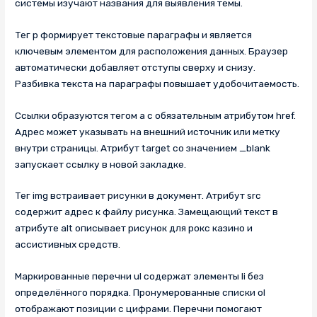
системы изучают названия для выявления темы.
Тег p формирует текстовые параграфы и является
ключевым элементом для расположения данных. Браузер
автоматически добавляет отступы сверху и снизу.
Разбивка текста на параграфы повышает удобочитаемость.
Ссылки образуются тегом a с обязательным атрибутом href.
Адрес может указывать на внешний источник или метку
внутри страницы. Атрибут target со значением _blank
запускает ссылку в новой закладке.
Тег img встраивает рисунки в документ. Атрибут src
содержит адрес к файлу рисунка. Замещающий текст в
атрибуте alt описывает рисунок для рокс казино и
ассистивных средств.
Маркированные перечни ul содержат элементы li без
определённого порядка. Пронумерованные списки ol
отображают позиции с цифрами. Перечни помогают