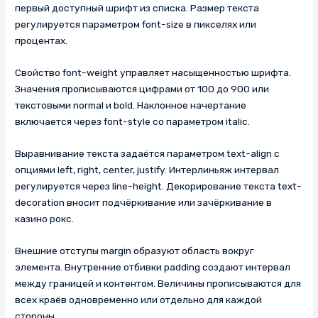
первый доступный шрифт из списка. Размер текста
регулируется параметром font-size в пикселях или
процентах.
Свойство font-weight управляет насыщенностью шрифта.
Значения прописываются цифрами от 100 до 900 или
текстовыми normal и bold. Наклонное начертание
включается через font-style со параметром italic.
Выравнивание текста задаётся параметром text-align с
опциями left, right, center, justify. Интерлиньяж интервал
регулируется через line-height. Декорирование текста text-
decoration вносит подчёркивание или зачёркивание в
казино рокс.
Внешние отступы margin образуют область вокруг
элемента. Внутренние отбивки padding создают интервал
между границей и контентом. Величины прописываются для
всех краёв одновременно или отдельно для каждой
стороны.