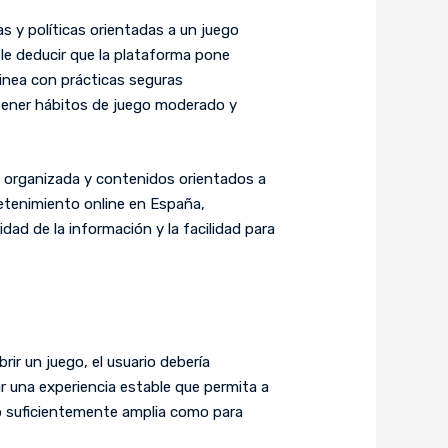
s y políticas orientadas a un juego
ble deducir que la plataforma pone
linea con prácticas seguras
ntener hábitos de juego moderado y
ra organizada y contenidos orientados a
retenimiento online en España,
dad de la información y la facilidad para
rir un juego, el usuario debería
ar una experiencia estable que permita a
 lo suficientemente amplia como para