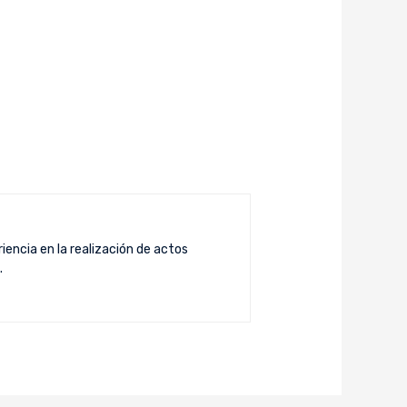
iencia en la realización de actos
.