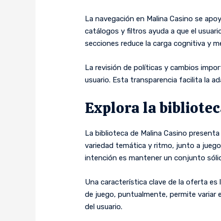
La navegación en Malina Casino se apoya
catálogos y filtros ayuda a que el usua
secciones reduce la carga cognitiva y me
La revisión de políticas y cambios imp
usuario. Esta transparencia facilita la 
Explora la bibliote
La biblioteca de Malina Casino present
variedad temática y ritmo, junto a juego
intención es mantener un conjunto sólid
Una característica clave de la oferta es 
de juego, puntualmente, permite variar 
del usuario.