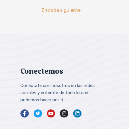
Entrada siguiente
→
Conectemos
Conéctate con nosotros en las redes
sociales y entérate de todo lo que
podemos hacer por ti.