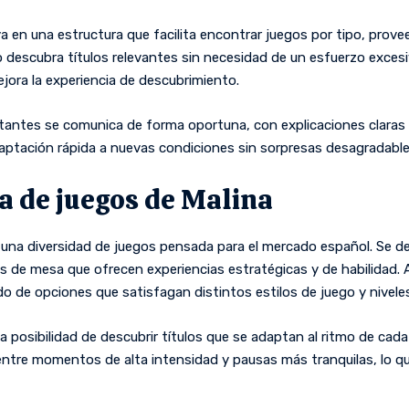
 en una estructura que facilita encontrar juegos por tipo, provee
rio descubra títulos relevantes sin necesidad de un esfuerzo exce
jora la experiencia de descubrimiento.
ortantes se comunica de forma oportuna, con explicaciones claras
adaptación rápida a nuevas condiciones sin sorpresas desagradable
ca de juegos de Malina
a una diversidad de juegos pensada para el mercado español. Se 
s de mesa que ofrecen experiencias estratégicas y de habilidad. A
o de opciones que satisfagan distintos estilos de juego y niveles
la posibilidad de descubrir títulos que se adaptan al ritmo de cad
entre momentos de alta intensidad y pausas más tranquilas, lo q