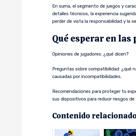
En suma, el segmento de juegos y caracte
detalles técnicos, la experiencia sugerid
perder de vista la responsabilidad y la s
Qué esperar en las
Opiniones de jugadores: ¿qué dicen?
Preguntas sobre compatibilidad: ¿qué n
causadas por incompatibilidades.
Recomendaciones para proteger tu experi
sus dispositivos para reducir riesgos de
Contenido relacionado