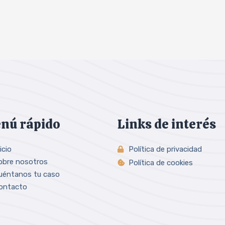
nú rápido
Links de interés
icio
Política de privacidad
obre nosotros
Política de cookies
uéntanos tu caso
ontacto