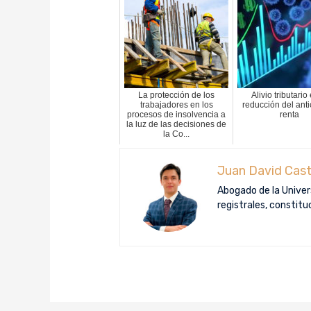
La protección de los
Alivio tributario
trabajadores en los
reducción del anti
procesos de insolvencia a
renta
la luz de las decisiones de
la Co...
Juan David Cast
Abogado de la Univers
registrales, constit