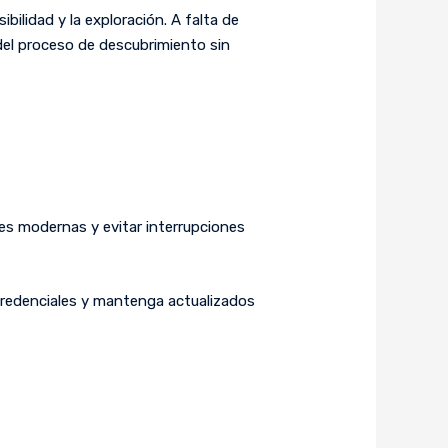
bilidad y la exploración. A falta de
r del proceso de descubrimiento sin
es modernas y evitar interrupciones
 credenciales y mantenga actualizados