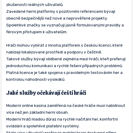
zkušenosti reálných uživatelů.
Zavedené herní platformy s pozitivními referencemi bývají
obecně bezpečnější než nové a neprověřené projekty.
Spolehlivé značky se vyznačují jasně formulovanými pravidly a
férovým přístupem k uživatelům.
Hráči mohou vybírat z mnoha platforem s českou licencí, které
nabízejí lokalizované prostředí a podporu v češtině.
Takové služby bývají oblíbené zejména mezi hráči, kteří preferují
jednoduchou komunikaci a rychlé řešení případných problémů.
Platná licence je také spojena s pravidelným testováním her a
kontrolou náhodnosti výsledků.
Jaké služby očekávají čeští hráči
Moderní online kasina zaměřená na české hráče musí nabídnout
více než jen základní herní obsah.
Moderní hráči kladou důraz na rychlé načítání her, komfortní
ovládání a spolehlivé platební systémy.
Stále více uživatelů preferuje mobilní hraní dostupné přímo