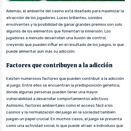
Además, el ambiente del casino está diseñado para maximizar la
atracción de los jugadores. Luces brillantes, sonidos
envolventes y la posibilidad de ganar grandes premios son solo
algunos de los elementos que fomentan la inmersión. Los
jugadores a menudo desarrollan una ilusión de control,
creyendo que pueden influir en el resultado de los juegos, lo que
puede alimentar aún más su adicción.
Factores que contribuyen a la adicción
Existen numerosos factores que pueden contribuir a la adicción
al juego. Entre ellos se encuentran la predisposición genética,
donde algunas personas pueden tener una mayor
vulnerabilidad a desarrollar comportamientos adictivos.
Asimismo, factores ambientales como el acceso fácil a los
casinos y la normalización del juego en la sociedad también
juegan un papel crucial. En muchos casos, el juego se presenta
como una actividad social, lo que puede atraer a individuos que