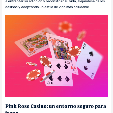
a enfrentar su adicción y reconstruir su vida, alejándose de los
casinos y adoptando un estilo de vida más saludable.
Pink Rose Casino: un entorno seguro para