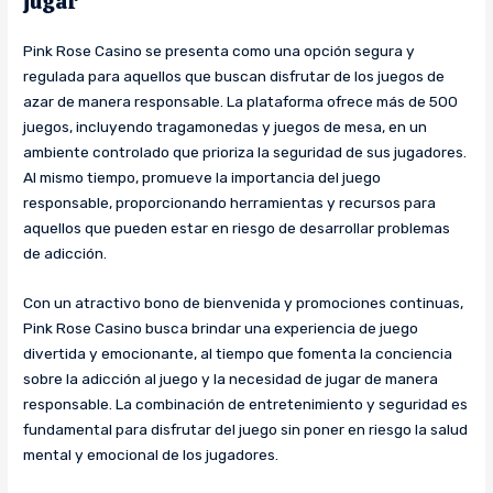
jugar
Pink Rose Casino se presenta como una opción segura y
regulada para aquellos que buscan disfrutar de los juegos de
azar de manera responsable. La plataforma ofrece más de 500
juegos, incluyendo tragamonedas y juegos de mesa, en un
ambiente controlado que prioriza la seguridad de sus jugadores.
Al mismo tiempo, promueve la importancia del juego
responsable, proporcionando herramientas y recursos para
aquellos que pueden estar en riesgo de desarrollar problemas
de adicción.
Con un atractivo bono de bienvenida y promociones continuas,
Pink Rose Casino busca brindar una experiencia de juego
divertida y emocionante, al tiempo que fomenta la conciencia
sobre la adicción al juego y la necesidad de jugar de manera
responsable. La combinación de entretenimiento y seguridad es
fundamental para disfrutar del juego sin poner en riesgo la salud
mental y emocional de los jugadores.