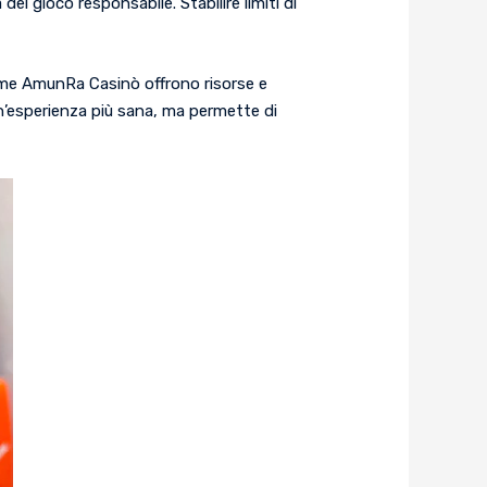
gioco responsabile. Stabilire limiti di
come AmunRa Casinò offrono risorse e
n’esperienza più sana, ma permette di