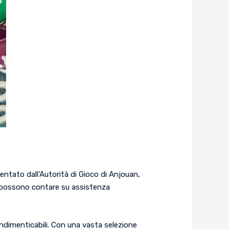
entato dall’Autorità di Gioco di Anjouan,
ti possono contare su assistenza
indimenticabili. Con una vasta selezione