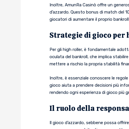
Inoltre, AmunRa Casinò offre un generoso
d’azzardo. Questo bonus di match del 10
giocatori di aumentare il proprio bankrol
Strategie di gioco per 
Per gli high roller, è fondamentale adott
oculata del bankroll, che implica stabili
mettere a rischio la propria stabilità fina
Inoltre, è essenziale conoscere le regole 
gioco aiuta a prendere decisioni più info
rendendo ogni esperienza di gioco più gr
Il ruolo della responsa
Il gioco d’azzardo, sebbene possa offrir