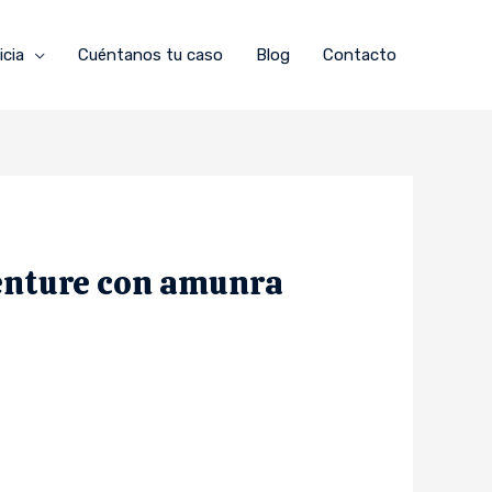
icia
Cuéntanos tu caso
Blog
Contacto
vventure con amunra