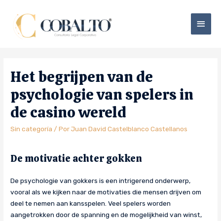
Het begrijpen van de
psychologie van spelers in
de casino wereld
Sin categoría
/ Por
Juan David Castelblanco Castellanos
De motivatie achter gokken
De psychologie van gokkers is een intrigerend onderwerp,
vooral als we kijken naar de motivaties die mensen drijven om
deel te nemen aan kansspelen. Veel spelers worden
aangetrokken door de spanning en de mogelijkheid van winst,