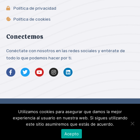
Política de privacidad
Política de cookies
Conectemos
Conéctate con nosotros en las redes sociales y entérate de
todo lo que podemos hacer por ti.
Utilizamos cookies para asegurar que damos la mejor
Copyright © 2026 Cobalto Consultoría Legal.
experiencia al usuario en nuestra web. Si sigues utilizando
este sitio asumiremos que estás de acuerdo.
Powered by
Acepto