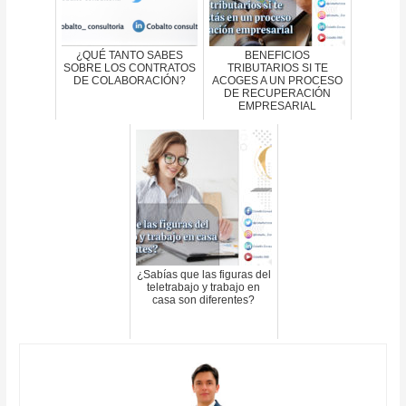
¿QUÉ TANTO SABES
BENEFICIOS
SOBRE LOS CONTRATOS
TRIBUTARIOS SI TE
DE COLABORACIÓN?
ACOGES A UN PROCESO
DE RECUPERACIÓN
EMPRESARIAL
¿Sabías que las figuras del
teletrabajo y trabajo en
casa son diferentes?