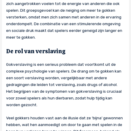
zich aangetrokken voelen tot de energie van anderen die ook
spelen. Dit groepsgevoel kan de neiging om meer te gokken
versterken, omdat men zich samen met anderen in de ervaring
onderdompelt. De combinatie van een stimulerende omgeving
en sociale druk maakt dat spelers eerder geneigd zijn langer en
meer te gokken.
De rol van verslaving
Gokverslaving is een serieus probleem dat voortkomt uit de
complexe psychologie van spelers. De drang om te gokken kan
een soort verslaving worden, vergelijkbaar met andere
gedragingen die leiden tot verslaving, zoals drugs of alcohol.
Het begrijpen van de symptomen van gokverslaving is cruciaal
voor zowel spelers als hun dierbaren, zodat hulp tijdig kan
worden gezocht.
Veel gokkers houden vast aan de illusie dat ze ‘bijna’ gewonnen
hebben, wat hen aanmoedigt om door te gaan met spelen in de