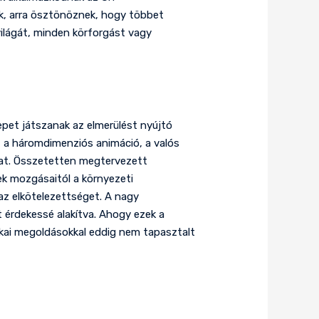
ek, arra ösztönöznek, hogy többet
világát, minden körforgást vagy
epet játszanak az elmerülést nyújtó
t a háromdimenziós animáció, a valós
ókat. Összetetten megtervezett
ek mozgásaitól a környezeti
az elkötelezettséget. A nagy
 érdekessé alakítva. Ahogy ezek a
ikai megoldásokkal eddig nem tapasztalt