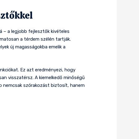
sztőkkel
– a legjobb fejlesztők kivételes
amatosan a térdem szélén tartják.
melyek új magasságokba emelik a
 funkciókat. Ez azt eredményezi, hogy
san visszatérsz. A kiemelkedő minőségű
o nemcsak szórakozást biztosít, hanem