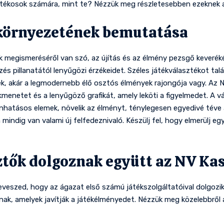
átékosok számára, mint te? Nézzük meg részletesebben ezeknek a
kkörnyezetének bemutatása
 megismeréséről van szó, az újítás és az élmény pezsgő keverék
zés pillanatától lenyűgözi érzékeidet. Széles játékválasztékot tal
ek, akár a legmodernebb élő osztós élmények rajongója vagy. Az 
kmenetet és a lenyűgöző grafikát, amely leköti a figyelmedet. A v
nhatásos elemek, növelik az élményt, ténylegesen egyedivé téve az
indig van valami új felfedeznivaló. Készülj fel, hogy elmerülj eg
sztők dolgoznak együtt az NV Ka
eveszed, hogy az ágazat első számú játékszolgáltatóival dolgoz
k, amelyek javítják a játékélményedet. Nézzük meg közelebbről a 