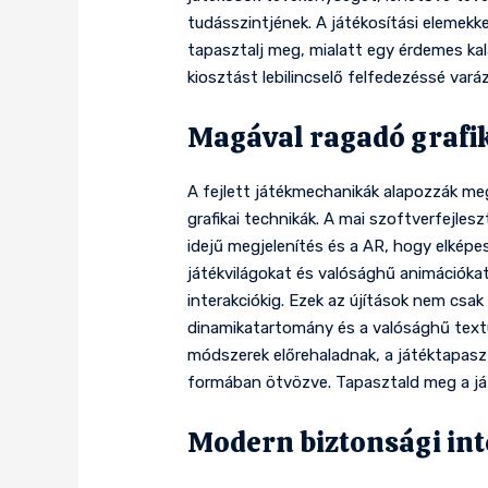
tudásszintjének. A játékosítási elemekk
tapasztalj meg, mialatt egy érdemes kal
kiosztást lebilincselő felfedezéssé varáz
Magával ragadó grafik
A fejlett játékmechanikák alapozzák meg
grafikai technikák. A mai szoftverfejle
idejű megjelenítés és a AR, hogy elképe
játékvilágokat és valósághű animációka
interakciókig. Ezek az újítások nem csa
dinamikatartomány és a valósághű textú
módszerek előrehaladnak, a játéktapasz
formában ötvözve. Tapasztald meg a já
Modern biztonsági in