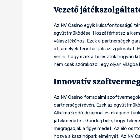
Vezető játékszolgáltat
Az NV Casino egyik kulcsfontosságú tény
együttműködése. Hozzáférhetsz a kiemel
választékához. Ezek a partnerségek gar
át, amelyek fenntartják az izgalmakat. M
venni, hogy ezek a fejlesztők hogyan ki
nem csak szórakozol; egy olyan világba l
Innovatív szoftverme
Az NV Casino forradalmi szoftvermegoldá
partnerségei révén. Ezek az együttműkö
Alkalmazkodó dizájnnal és elragadó funkc
játékmenetet. Gondolj bele, hogy tekere
megragadják a figyelmedet. Az élő osztó
hozva a kaszinópark élményét. Az NV Cas