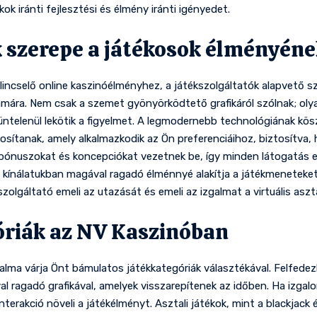
kok iránti fejlesztési és élmény iránti igényedet.
k szerepe a játékosok élményéne
ilincselő online kaszinóélményhez, a játékszolgáltatók alapvető 
ámára. Nem csak a szemet gyönyörködtető grafikáról szólnak; oly
züntelenül lekötik a figyelmet. A legmodernebb technológiának 
osítanak, amely alkalmazkodik az Ön preferenciáihoz, biztosítva,
bónuszokat és koncepciókat vezetnek be, így minden látogatás eg
e kínálatukban magával ragadó élménnyé alakítja a játékmeneteke
zolgáltató emeli az utazását és emeli az izgalmat a virtuális aszt
óriák az NV Kaszinóban
lma várja Önt bámulatos játékkategóriák választékával. Felfedez
ragadó grafikával, amelyek visszarepítenek az időben. Ha izgalom
nterakció növeli a játékélményt. Asztali játékok, mint a blackjack é