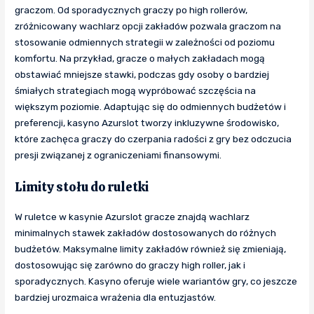
graczom. Od sporadycznych graczy po high rollerów,
zróżnicowany wachlarz opcji zakładów pozwala graczom na
stosowanie odmiennych strategii w zależności od poziomu
komfortu. Na przykład, gracze o małych zakładach mogą
obstawiać mniejsze stawki, podczas gdy osoby o bardziej
śmiałych strategiach mogą wypróbować szczęścia na
większym poziomie. Adaptując się do odmiennych budżetów i
preferencji, kasyno Azurslot tworzy inkluzywne środowisko,
które zachęca graczy do czerpania radości z gry bez odczucia
presji związanej z ograniczeniami finansowymi.
Limity stołu do ruletki
W ruletce w kasynie Azurslot gracze znajdą wachlarz
minimalnych stawek zakładów dostosowanych do różnych
budżetów. Maksymalne limity zakładów również się zmieniają,
dostosowując się zarówno do graczy high roller, jak i
sporadycznych. Kasyno oferuje wiele wariantów gry, co jeszcze
bardziej urozmaica wrażenia dla entuzjastów.