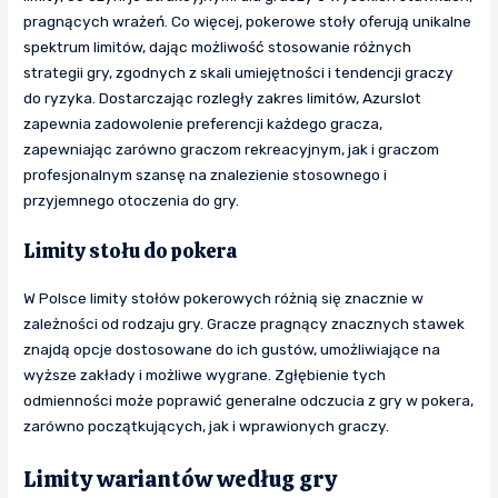
pragnących wrażeń. Co więcej, pokerowe stoły oferują unikalne
spektrum limitów, dając możliwość stosowanie różnych
strategii gry, zgodnych z skali umiejętności i tendencji graczy
do ryzyka. Dostarczając rozległy zakres limitów, Azurslot
zapewnia zadowolenie preferencji każdego gracza,
zapewniając zarówno graczom rekreacyjnym, jak i graczom
profesjonalnym szansę na znalezienie stosownego i
przyjemnego otoczenia do gry.
Limity stołu do pokera
W Polsce limity stołów pokerowych różnią się znacznie w
zależności od rodzaju gry. Gracze pragnący znacznych stawek
znajdą opcje dostosowane do ich gustów, umożliwiające na
wyższe zakłady i możliwe wygrane. Zgłębienie tych
odmienności może poprawić generalne odczucia z gry w pokera,
zarówno początkujących, jak i wprawionych graczy.
Limity wariantów według gry