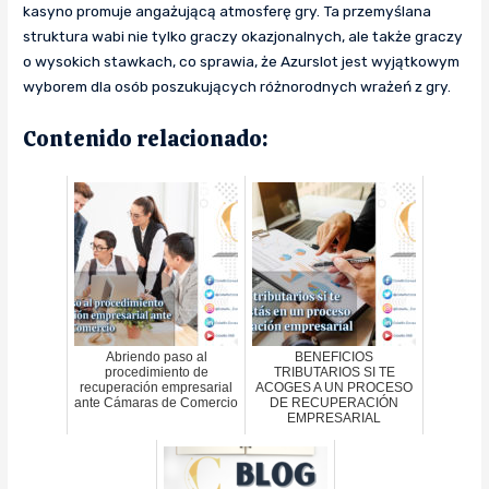
kasyno promuje angażującą atmosferę gry. Ta przemyślana
struktura wabi nie tylko graczy okazjonalnych, ale także graczy
o wysokich stawkach, co sprawia, że Azurslot jest wyjątkowym
wyborem dla osób poszukujących różnorodnych wrażeń z gry.
Contenido relacionado:
Abriendo paso al
BENEFICIOS
procedimiento de
TRIBUTARIOS SI TE
recuperación empresarial
ACOGES A UN PROCESO
ante Cámaras de Comercio
DE RECUPERACIÓN
EMPRESARIAL