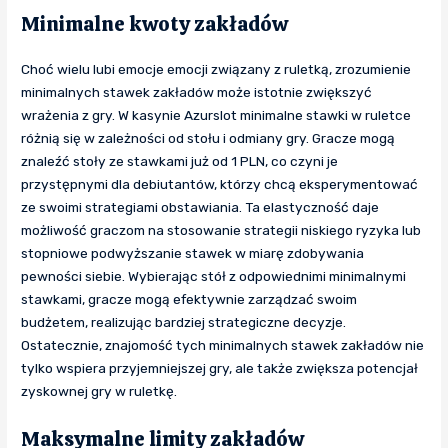
Minimalne kwoty zakładów
Choć wielu lubi emocje emocji związany z ruletką, zrozumienie
minimalnych stawek zakładów może istotnie zwiększyć
wrażenia z gry. W kasynie Azurslot minimalne stawki w ruletce
różnią się w zależności od stołu i odmiany gry. Gracze mogą
znaleźć stoły ze stawkami już od 1 PLN, co czyni je
przystępnymi dla debiutantów, którzy chcą eksperymentować
ze swoimi strategiami obstawiania. Ta elastyczność daje
możliwość graczom na stosowanie strategii niskiego ryzyka lub
stopniowe podwyższanie stawek w miarę zdobywania
pewności siebie. Wybierając stół z odpowiednimi minimalnymi
stawkami, gracze mogą efektywnie zarządzać swoim
budżetem, realizując bardziej strategiczne decyzje.
Ostatecznie, znajomość tych minimalnych stawek zakładów nie
tylko wspiera przyjemniejszej gry, ale także zwiększa potencjał
zyskownej gry w ruletkę.
Maksymalne limity zakładów