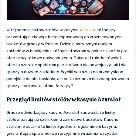
W tej ocenie limitów stołów w kasynie
Azurslot
, różne gry
prezentują ciekawą ofertę dopasowaną do zróżnicowanych
budżetów graczy w Polsce. Dzięki elastycznym opcjom
zakładów w blackjacku i różnym stawkom w pokerze, każda gra
oferuje wyjątkowe doświadczenia. Bakarat i ruletka również
oferują szerokie spektrum gier zarówno dla nowicjuszy, jak i dla
graczy o dużych zakładach. Wyniki wskazują na przemyślane
podejście do obstawiania, ale co to oznacza dla zaangażowania
graczy i całkowitej atmosfery gry?
Przegląd limitów stołów w kasynie Azurslot
Gracze odwiedzający kasyno Azurslot zauważą, że limity
stołów pasują do szerokiemu zakresowi budżetów. Kasyno
starannie ustaliło te limity zgodnie z regulaminem kasyna,
gwarantując sprawiedliwe i przyjemne wrażenia wszystkim