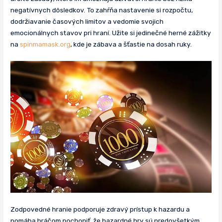
negatívnych dôsledkov. To zahŕňa nastavenie si rozpočtu,
dodržiavanie časových limitov a vedomie svojich
emocionálnych stavov pri hraní. Užite si jedinečné herné zážitky
na
spinmamask.org
, kde je zábava a šťastie na dosah ruky.
Zodpovedné hranie podporuje zdravý prístup k hazardu a
pomáha hráčom pochopiť, že hazardné hry sú predovšetkým