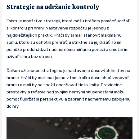
Strategie na udržanie kontroly
Existuje množstvo stratégií, ktoré môžu hráčom pomôcť udržať
si kontrolu pri hraní. Nastavenie rozpočtu je jednou z
najdôležitejších praktík. Hráči by si mali stanoviť maximálnu
sumu, ktorú sú ochotní prehrať, a striktne sa jej držať. To im
pomôže predchádzať nadmernému míňaniu peňazí a umožní im
užívať si hru bez stresu.
Ďalšou užitočnou stratégiou je nastavenie časových limitov na
hranie. Hráči by mali mať jasno v tom, koľko času chcú venovať
hraniu a mali by sa snažiť dodržiavať tieto limity. Pravidelné
prestávky a reflexia nad svojimi hernými skúsenosťami môžu
pomôcť udržať si perspektívu a zabrániť nadmernému zapojeniu
do hry.