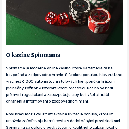
O kasíne Spinmama
Spinmama je moderné online kasíno, ktoré sa zameriava na
bezpečné a zodpovedné hranie. S širokou ponukou hier, vrátane
viac než 6 000 automatov a stolových hier, ponúka hráčom
jedinečný zážitok v interaktívnom prostredí. Kasíno sa riadi
prísnymi reguláciami a zabezpečuje, aby boli všetci hráči
chránení a informovaní o zodpovednom hraní.
Noví hráči môžu využiť atraktívne uvítacie bonusy, ktoré im
umožnia začať svoju hernú cestu s dodatočnými prostriedkami.
Spinmama sa usiluje o poskytovanie kvalitného zákazníckeho