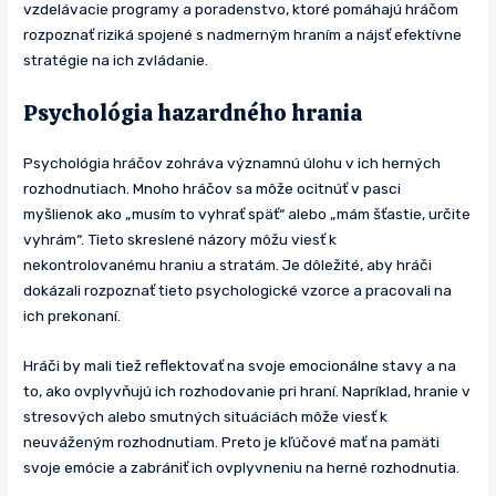
vzdelávacie programy a poradenstvo, ktoré pomáhajú hráčom
rozpoznať riziká spojené s nadmerným hraním a nájsť efektívne
stratégie na ich zvládanie.
Psychológia hazardného hrania
Psychológia hráčov zohráva významnú úlohu v ich herných
rozhodnutiach. Mnoho hráčov sa môže ocitnúť v pasci
myšlienok ako „musím to vyhrať späť“ alebo „mám šťastie, určite
vyhrám“. Tieto skreslené názory môžu viesť k
nekontrolovanému hraniu a stratám. Je dôležité, aby hráči
dokázali rozpoznať tieto psychologické vzorce a pracovali na
ich prekonaní.
Hráči by mali tiež reflektovať na svoje emocionálne stavy a na
to, ako ovplyvňujú ich rozhodovanie pri hraní. Napríklad, hranie v
stresových alebo smutných situáciách môže viesť k
neuváženým rozhodnutiam. Preto je kľúčové mať na pamäti
svoje emócie a zabrániť ich ovplyvneniu na herné rozhodnutia.