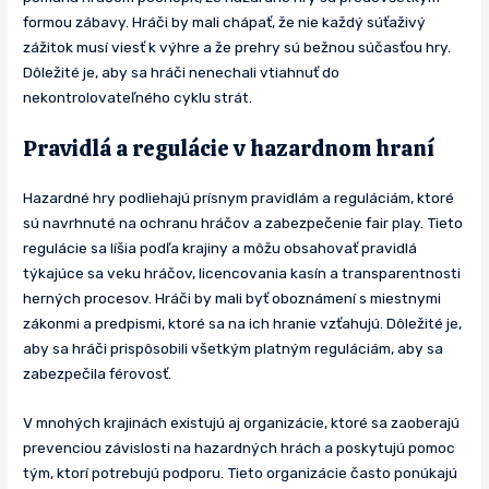
formou zábavy. Hráči by mali chápať, že nie každý súťaživý
zážitok musí viesť k výhre a že prehry sú bežnou súčasťou hry.
Dôležité je, aby sa hráči nenechali vtiahnuť do
nekontrolovateľného cyklu strát.
Pravidlá a regulácie v hazardnom hraní
Hazardné hry podliehajú prísnym pravidlám a reguláciám, ktoré
sú navrhnuté na ochranu hráčov a zabezpečenie fair play. Tieto
regulácie sa líšia podľa krajiny a môžu obsahovať pravidlá
týkajúce sa veku hráčov, licencovania kasín a transparentnosti
herných procesov. Hráči by mali byť oboznámení s miestnymi
zákonmi a predpismi, ktoré sa na ich hranie vzťahujú. Dôležité je,
aby sa hráči prispôsobili všetkým platným reguláciám, aby sa
zabezpečila férovosť.
V mnohých krajinách existujú aj organizácie, ktoré sa zaoberajú
prevenciou závislosti na hazardných hrách a poskytujú pomoc
tým, ktorí potrebujú podporu. Tieto organizácie často ponúkajú