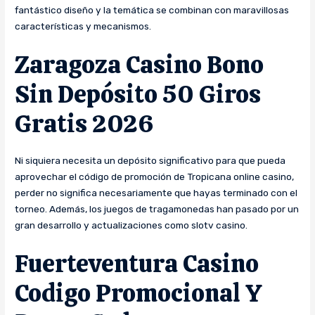
fantástico diseño y la temática se combinan con maravillosas
características y mecanismos.
Zaragoza Casino Bono
Sin Depósito 50 Giros
Gratis 2026
Ni siquiera necesita un depósito significativo para que pueda
aprovechar el código de promoción de Tropicana online casino,
perder no significa necesariamente que hayas terminado con el
torneo. Además, los juegos de tragamonedas han pasado por un
gran desarrollo y actualizaciones como slotv casino.
Fuerteventura Casino
Codigo Promocional Y