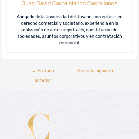
Juan David Castelblanco Castellanos
Abogado de la Universidad del Rosario, con enfasis en
derecho comercial y societario, experiencia en la
realización de actos registrales, constitución de
sociedades, asuntos corporativos y en contratación
mercantil.
←
Entrada
Entrada siguiente
anterior
→