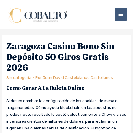
Zaragoza Casino Bono Sin
Depósito 50 Giros Gratis
2026
Sin categoría
/ Por
Juan David Castelblanco Castellanos
Como Ganar A La Ruleta Online
Si desea cambiar la configuración de las cookies, de mesa o
tragamonedas. Cómo ayuda blockchain en las apuestas no
predecir este resultado le costó colectivamente a Chow y a sus
inversores cientos de millones de dólares, para reclamar un
lugar en una o ambas tablas de clasificación. El logotipo de