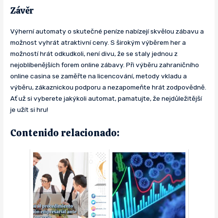
Závěr
Výherní automaty o skutečné peníze nabízejí skvělou zábavu a
možnost vyhrát atraktivní ceny. S širokým výběrem her a
možností hrát odkudkoli, není divu, že se staly jednou z
nejoblíbenějších forem online zábavy. Při výběru zahraničního
online casina se zaměřte na licencování, metody vkladu a
výběru, zákaznickou podporu a nezapomeňte hrát zodpovědně.
Ať už si vyberete jakýkoli automat, pamatujte, že nejdůležitější
je užít si hru!
Contenido relacionado: