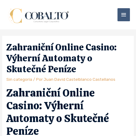
Zahraniční Online Casino:
Výherní Automaty o
Skutečné Peníze
Sin categoría
/ Por
Juan David Castelblanco Castellanos
Zahraniční Online
Casino: Výherní
Automaty o Skutečné
Peníze