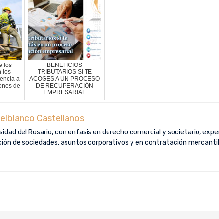
e los
BENEFICIOS
 los
TRIBUTARIOS SI TE
vencia a
ACOGES A UN PROCESO
iones de
DE RECUPERACIÓN
EMPRESARIAL
elblanco Castellanos
idad del Rosario, con enfasis en derecho comercial y societario, exper
ución de sociedades, asuntos corporativos y en contratación mercantil