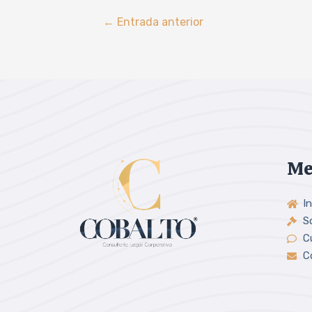
←
Entrada anterior
Me
In
S
C
C