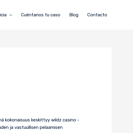
icia
Cuéntanos tu caso
Blog
Contacto
Tämä kokonaisuus keskittyy wildz casino -
uden ja vastuullisen pelaamisen