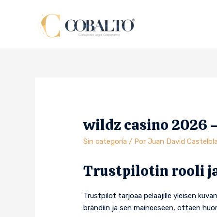
wildz casino 2026 –
Sin categoría
/ Por
Juan David Castelbl
Trustpilotin rooli j
Trustpilot tarjoaa pelaajille yleisen kuv
brändiin ja sen maineeseen, ottaen huom