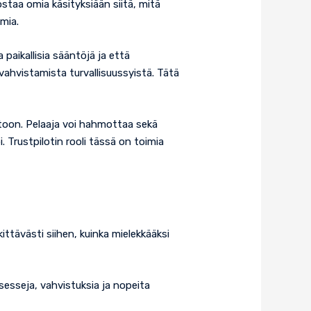
dostaa omia käsityksiään siitä, mitä
mia.
paikallisia sääntöjä ja että
 vahvistamista turvallisuussyistä. Tätä
toon. Pelaaja voi hahmottaa sekä
 Trustpilotin rooli tässä on toimia
ittävästi siihen, kuinka mielekkääksi
sesseja, vahvistuksia ja nopeita