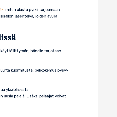
i/
, miten alusta pyrkii tarjoamaan
sällön jäsentelyä, joiden avulla
lissä
 käyttöliittymän, hänelle tarjotaan
 suurta kuormitusta, pelikokemus pysyy
ia yksilöllisestä
uusia pelejä. Lisäksi pelaajat voivat