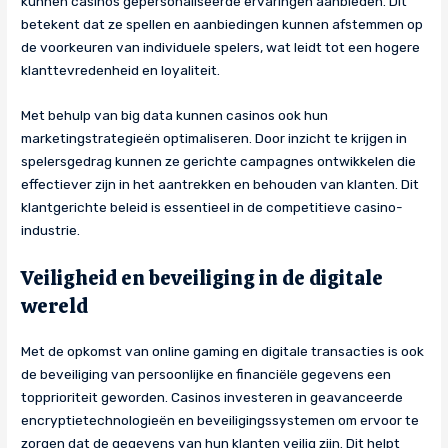
kunnen casinos gepersonaliseerde ervaringen aanbieden. Dit
betekent dat ze spellen en aanbiedingen kunnen afstemmen op
de voorkeuren van individuele spelers, wat leidt tot een hogere
klanttevredenheid en loyaliteit.
Met behulp van big data kunnen casinos ook hun
marketingstrategieën optimaliseren. Door inzicht te krijgen in
spelersgedrag kunnen ze gerichte campagnes ontwikkelen die
effectiever zijn in het aantrekken en behouden van klanten. Dit
klantgerichte beleid is essentieel in de competitieve casino-
industrie.
Veiligheid en beveiliging in de digitale
wereld
Met de opkomst van online gaming en digitale transacties is ook
de beveiliging van persoonlijke en financiële gegevens een
topprioriteit geworden. Casinos investeren in geavanceerde
encryptietechnologieën en beveiligingssystemen om ervoor te
zorgen dat de gegevens van hun klanten veilig zijn. Dit helpt