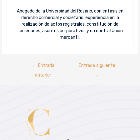
Abogado de la Universidad del Rosario, con enfasis en
derecho comercial y societario, experiencia en la
realización de actos registrales, constitución de
sociedades, asuntos corporativos y en contratación
mercantil.
←
Entrada
Entrada siguiente
anterior
→