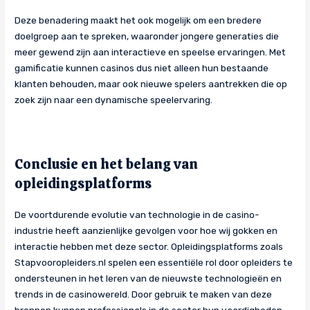
Deze benadering maakt het ook mogelijk om een bredere
doelgroep aan te spreken, waaronder jongere generaties die
meer gewend zijn aan interactieve en speelse ervaringen. Met
gamificatie kunnen casinos dus niet alleen hun bestaande
klanten behouden, maar ook nieuwe spelers aantrekken die op
zoek zijn naar een dynamische speelervaring.
Conclusie en het belang van
opleidingsplatforms
De voortdurende evolutie van technologie in de casino-
industrie heeft aanzienlijke gevolgen voor hoe wij gokken en
interactie hebben met deze sector. Opleidingsplatforms zoals
Stapvooropleiders.nl spelen een essentiële rol door opleiders te
ondersteunen in het leren van de nieuwste technologieën en
trends in de casinowereld. Door gebruik te maken van deze
bronnen kunnen professionals in de sector hun vaardigheden