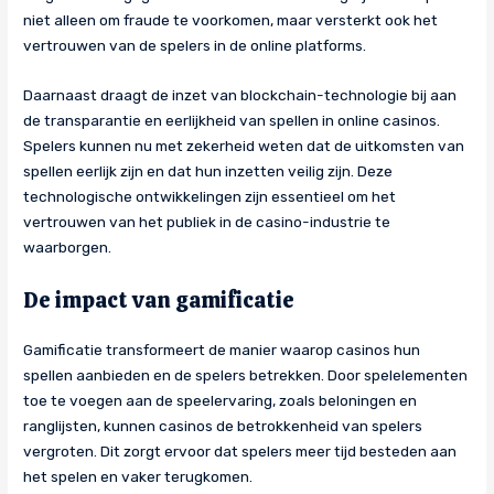
niet alleen om fraude te voorkomen, maar versterkt ook het
vertrouwen van de spelers in de online platforms.
Daarnaast draagt de inzet van blockchain-technologie bij aan
de transparantie en eerlijkheid van spellen in online casinos.
Spelers kunnen nu met zekerheid weten dat de uitkomsten van
spellen eerlijk zijn en dat hun inzetten veilig zijn. Deze
technologische ontwikkelingen zijn essentieel om het
vertrouwen van het publiek in de casino-industrie te
waarborgen.
De impact van gamificatie
Gamificatie transformeert de manier waarop casinos hun
spellen aanbieden en de spelers betrekken. Door spelelementen
toe te voegen aan de speelervaring, zoals beloningen en
ranglijsten, kunnen casinos de betrokkenheid van spelers
vergroten. Dit zorgt ervoor dat spelers meer tijd besteden aan
het spelen en vaker terugkomen.