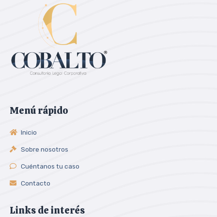
Menú rápido
Inicio
Sobre nosotros
Cuéntanos tu caso
Contacto
Links de interés