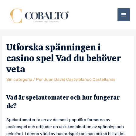
Utforska spänningen i
casino spel Vad du behöver
veta
Sin categoría
/ Por
Juan David Castelblanco Castellanos
Vad är spelautomater och hur fungerar
de?
Spelautomater är en av de mest populära formerna av
casinospel och erbjuder en unik kombination av spänning och
enkelhet. I denna värld av hasardspel kan man också hitta det