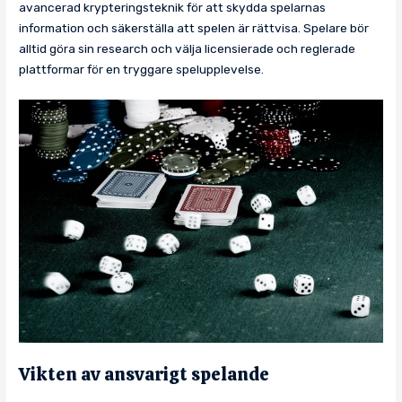
avancerad krypteringsteknik för att skydda spelarnas
information och säkerställa att spelen är rättvisa. Spelare bör
alltid göra sin research och välja licensierade och reglerade
plattformar för en tryggare spelupplevelse.
Vikten av ansvarigt spelande