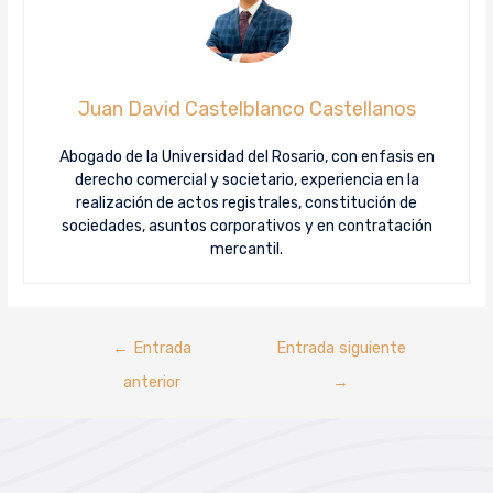
Juan David Castelblanco Castellanos
Abogado de la Universidad del Rosario, con enfasis en
derecho comercial y societario, experiencia en la
realización de actos registrales, constitución de
sociedades, asuntos corporativos y en contratación
mercantil.
←
Entrada
Entrada siguiente
anterior
→