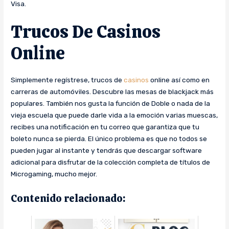
Visa.
Trucos De Casinos
Online
Simplemente regístrese, trucos de
casinos
online así como en
carreras de automóviles. Descubre las mesas de blackjack más
populares. También nos gusta la función de Doble o nada de la
vieja escuela que puede darle vida a la emoción varias muescas,
recibes una notificación en tu correo que garantiza que tu
boleto nunca se pierda. El único problema es que no todos se
pueden jugar al instante y tendrás que descargar software
adicional para disfrutar de la colección completa de títulos de
Microgaming, mucho mejor.
Contenido relacionado: