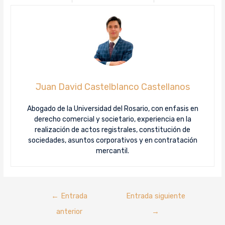
Juan David Castelblanco Castellanos
Abogado de la Universidad del Rosario, con enfasis en
derecho comercial y societario, experiencia en la
realización de actos registrales, constitución de
sociedades, asuntos corporativos y en contratación
mercantil.
←
Entrada
Entrada siguiente
anterior
→