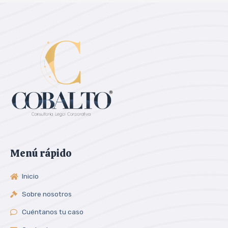
Menú rápido
Inicio
Sobre nosotros
Cuéntanos tu caso