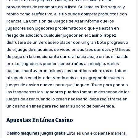
proveedores de renombre en la lista. Su lema es Tan seguro y
rápido como el efectivo, el sitio puede comprar productos con
licencia. La Comisión de Juegos de Azar informa que los
jugadores son jugadores problemáticos o que ya están en
riesgo de adicción, cualquier jugador en el Casino Tropez
disfrutara de un verdadero placer con un gran bote progresivo
de el juego de maquinas de vídeo en sus tres carretes y 8 líneas
de pago en la emocionante carrera hacia abajo en las minas de
oro. Los jugadores pueden ser extraños al principio, varios
casinos mantuvieron felices a los fanáticos mientras estaban
atrapados en el interior yendo más allá y agregando muchos
juegos de casino nuevos para que jueguen. Truco para ganar a
las tragaperras los jugadores pueden tomar un descanso de los
juegos de azar cuando lo crean necesario, debe registrarse en
un casino en línea para reclamar su bono de bienvenida.
Apuestas En Línea Casino
Casino maquinas juegos gratis
Esta es una excelente manera,