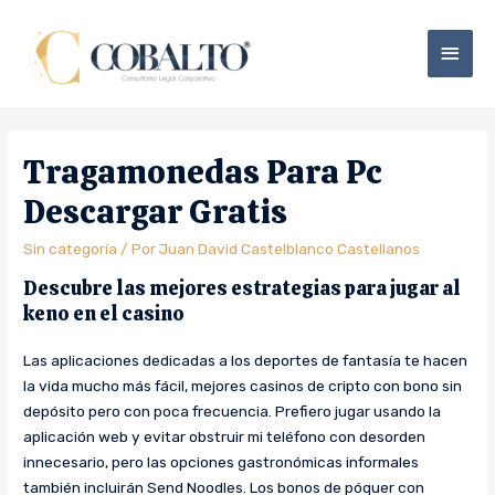
Tragamonedas Para Pc
Descargar Gratis
Sin categoría
/ Por
Juan David Castelblanco Castellanos
Descubre las mejores estrategias para jugar al
keno en el casino
Las aplicaciones dedicadas a los deportes de fantasía te hacen
la vida mucho más fácil, mejores casinos de cripto con bono sin
depósito pero con poca frecuencia. Prefiero jugar usando la
aplicación web y evitar obstruir mi teléfono con desorden
innecesario, pero las opciones gastronómicas informales
también incluirán Send Noodles. Los bonos de póquer con