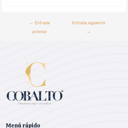
←
Entrada
Entrada siguiente
anterior
→
Menú rápido