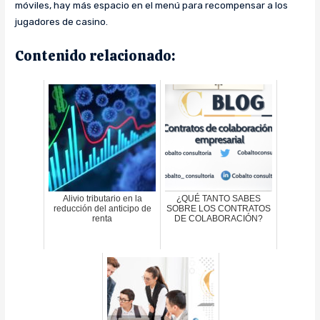
móviles, hay más espacio en el menú para recompensar a los
jugadores de casino.
Contenido relacionado:
Alivio tributario en la
¿QUÉ TANTO SABES
reducción del anticipo de
SOBRE LOS CONTRATOS
renta
DE COLABORACIÓN?