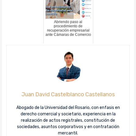
Abriendo paso al
procedimiento de
recuperación empresarial
ante Cámaras de Comercio
Juan David Castelblanco Castellanos
Abogado de la Universidad del Rosario, con enfasis en
derecho comercial y societario, experiencia en la
realización de actos registrales, constitución de
sociedades, asuntos corporativos y en contratación
mercantil.