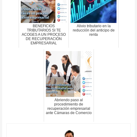
BENEFICIOS
Alivio tributario en la
TRIBUTARIOS SI TE
reducción del anticipo de
ACOGES A UN PROCESO
renta
DE RECUPERACIÓN
EMPRESARIAL
Abriendo paso al
procedimiento de
recuperación empresarial
ante Cámaras de Comercio