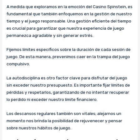
A medida que exploramos en la emoción del Casino Spinstein, es
fundamental que también enfoquemos en la gestión de nuestro
tiempo y el juego responsable. Una gestión eficiente del tiempo
es crucial para garantizar que nuestra experiencia de juego
permanezca agradable y sin generar estrés.
Fijemos límites específicos sobre la duración de cada sesión de
juego. De esta manera, prevenimos caer en la trampa del juego
compulsivo.
La autodisciplina es otro factor clave para disfrutar del juego
sin exceder nuestro presupuesto. Es importante fijar límites de
pérdidas y respetarlos, garantizando de no intentar recuperar
lo perdido ni exceder nuestro límite financiero.
Los descansos regulares también son vitales; alejarnos un
momento nos brinda la posibilidad de rejuvenecer y pensar
sobre nuestros hábitos de juego.