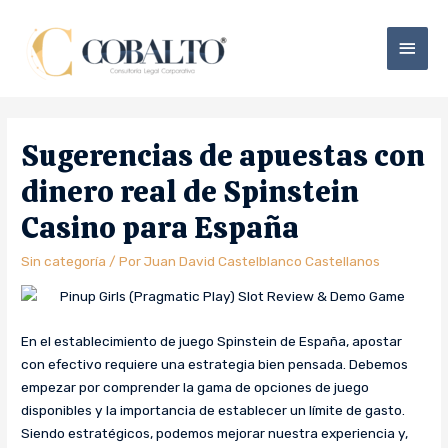
Sugerencias de apuestas con
dinero real de Spinstein
Casino para España
Sin categoría
/ Por
Juan David Castelblanco Castellanos
En el establecimiento de juego Spinstein de España, apostar
con efectivo requiere una estrategia bien pensada. Debemos
empezar por comprender la gama de opciones de juego
disponibles y la importancia de establecer un límite de gasto.
Siendo estratégicos, podemos mejorar nuestra experiencia y,