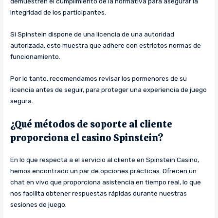
demuestren el cumplimiento de la normativa para asegurar la
integridad de los participantes.
Si Spinstein dispone de una licencia de una autoridad
autorizada, esto muestra que adhere con estrictos normas de
funcionamiento.
Por lo tanto, recomendamos revisar los pormenores de su
licencia antes de seguir, para proteger una experiencia de juego
segura.
¿Qué métodos de soporte al cliente
proporciona el casino Spinstein?
En lo que respecta a el servicio al cliente en Spinstein Casino,
hemos encontrado un par de opciones prácticas. Ofrecen un
chat en vivo que proporciona asistencia en tiempo real, lo que
nos facilita obtener respuestas rápidas durante nuestras
sesiones de juego.