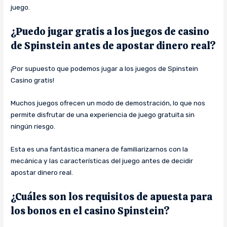
juego.
¿Puedo jugar gratis a los juegos de casino
de Spinstein antes de apostar dinero real?
¡Por supuesto que podemos jugar a los juegos de Spinstein
Casino gratis!
Muchos juegos ofrecen un modo de demostración, lo que nos
permite disfrutar de una experiencia de juego gratuita sin
ningún riesgo.
Esta es una fantástica manera de familiarizarnos con la
mecánica y las características del juego antes de decidir
apostar dinero real.
¿Cuáles son los requisitos de apuesta para
los bonos en el casino Spinstein?