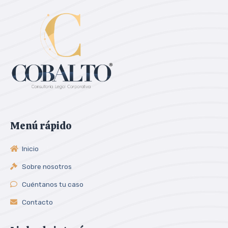
Menú rápido
Inicio
Sobre nosotros
Cuéntanos tu caso
Contacto