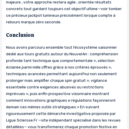
majeure , votre approche restera agile , orientée résultats
concrets tout gardant toujours cet objectif ultime — voir tomber
ce précieux jackpot lumineux précisément lorsque compte à
rebours marque zéro seconde.
Conclusion
Nous avons parcouru ensemble tout l’écosystème saisonnier
dédié aux tours gratuits autour du Nouvel An : compréhension
profonde tant technique que comportementale », sélection
éclairée parmi mille offres grâce à nos critères éprouvés »,
techniques avancées permettant aujourd’hui non seulement
prolonger mais amplifier chaque spin gratuit », vigilance
essentielle contre exigences abusives ou restrictions
imprévues », puis enfin prospective visionnaire montrant
comment innovations graphiques и régulations façonneront
demain ces mêmes outils stratégiques.» En suivant
rigoureusement cette démarche investigative proposée par
Ligue Sclerose.Fr —site indépendant spécialisé dans les revues
détaillées— vous transformerez chaque promotion festive en