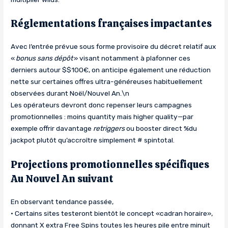
Réglementations françaises impactantes
Avec l’entrée prévue sous forme provisoire du décret relatif aux
«
bonus sans dépôt
» visant notamment à plafonner ces
derniers autour $$100€, on anticipe également une réduction
nette sur certaines offres ultra-généreuses habituellement
observées durant Noël/Nouvel An.\n
Les opérateurs devront donc repenser leurs campagnes
promotionnelles : moins quantity mais higher quality—par
exemple offrir davantage
retriggers
ou booster direct %du
jackpot plutôt qu’accroître simplement # spintotal.
Projections promotionnelles spécifiques
Au Nouvel An suivant
En observant tendance passée,
• Certains sites testeront bientôt le concept «cadran horaire»,
donnant X extra Free Spins toutes les heures pile entre minuit