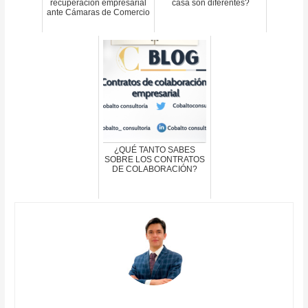
recuperación empresarial
casa son diferentes?
ante Cámaras de Comercio
¿QUÉ TANTO SABES
SOBRE LOS CONTRATOS
DE COLABORACIÓN?