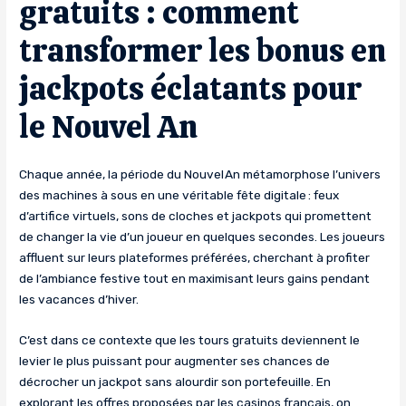
gratuits : comment
transformer les bonus en
jackpots éclatants pour
le Nouvel An
Chaque année, la période du Nouvel An métamorphose l’univers
des machines à sous en une véritable fête digitale : feux
d’artifice virtuels, sons de cloches et jackpots qui promettent
de changer la vie d’un joueur en quelques secondes. Les joueurs
affluent sur leurs plateformes préférées, cherchant à profiter
de l’ambiance festive tout en maximisant leurs gains pendant
les vacances d’hiver.
C’est dans ce contexte que les tours gratuits deviennent le
levier le plus puissant pour augmenter ses chances de
décrocher un jackpot sans alourdir son portefeuille. En
explorant les offres proposées par les casinos français, on