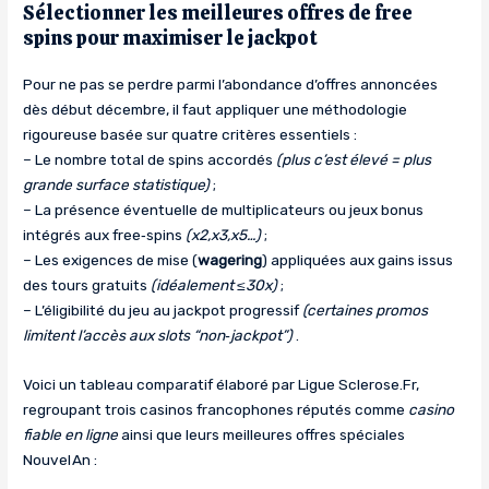
Sélectionner les meilleures offres de free
spins pour maximiser le jackpot
Pour ne pas se perdre parmi l’abondance d’offres annoncées
dès début décembre, il faut appliquer une méthodologie
rigoureuse basée sur quatre critères essentiels :
– Le nombre total de spins accordés
(plus c’est élevé = plus
grande surface statistique)
;
– La présence éventuelle de multiplicateurs ou jeux bonus
intégrés aux free‑spins
(x2,x3,x5…)
;
– Les exigences de mise (
wagering
) appliquées aux gains issus
des tours gratuits
(idéalement ≤30x)
;
– L’éligibilité du jeu au jackpot progressif
(certaines promos
limitent l’accès aux slots “non‑jackpot”)
.
Voici un tableau comparatif élaboré par Ligue Sclerose.Fr,
regroupant trois casinos francophones réputés comme
casino
fiable en ligne
ainsi que leurs meilleures offres spéciales
Nouvel An :