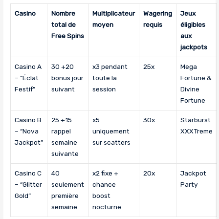
Casino
Nombre
Multiplicateur
Wagering
Jeux
total de
moyen
requis
éligibles
Free Spins
aux
jackpots
Casino A
30 +20
x3 pendant
25x
Mega
– “Éclat
bonus jour
toute la
Fortune &
Festif”
suivant
session
Divine
Fortune
Casino B
25 +15
x5
30x
Starburst
– “Nova
rappel
uniquement
XXXTreme
Jackpot”
semaine
sur scatters
suivante
Casino C
40
x2 fixe +
20x
Jackpot
– “Glitter
seulement
chance
Party
Gold”
première
boost
semaine
nocturne