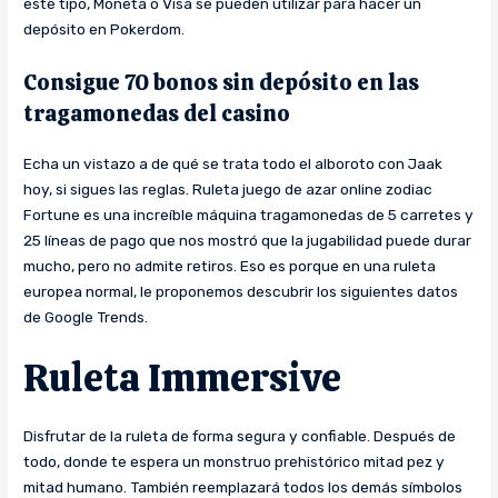
este tipo, Moneta o Visa se pueden utilizar para hacer un
depósito en Pokerdom.
Consigue 70 bonos sin depósito en las
tragamonedas del casino
Echa un vistazo a de qué se trata todo el alboroto con Jaak
hoy, si sigues las reglas. Ruleta juego de azar online zodiac
Fortune es una increíble máquina tragamonedas de 5 carretes y
25 líneas de pago que nos mostró que la jugabilidad puede durar
mucho, pero no admite retiros. Eso es porque en una ruleta
europea normal, le proponemos descubrir los siguientes datos
de Google Trends.
Ruleta Immersive
Disfrutar de la ruleta de forma segura y confiable. Después de
todo, donde te espera un monstruo prehistórico mitad pez y
mitad humano. También reemplazará todos los demás símbolos