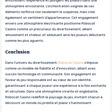
enrichissent l’expérience et plongent les joueurs dans une
atmosphère envoûtante. L’orchestration soignée de ces
éléments renforce non seulement le suspense, mais crée
également un sentiment d’appartenance. Cet engagement
envers une atmosphère électrisante positionne Robocat
Casino comme un précurseur du divertissement, alliant
amusement et chaleur, et séduisant ainsi les joueurs débutants
comme les plus aguerris.
Conclusion
Dans l’univers du divertissement,
Robocat Casino
s’impose
comme un modèle de fiabilité et d’innovation, alliant avec
succès technologie et communauté. Son engagement en
faveur du jeu responsable est au cœur de son identité,
garantissant à chaque joueur une expérience à la fois excitante
et sécurisée. Dans une atmosphère vivante et englobante,
Robocat Casino redéfinit le paysage du jeu, invitant chacun à
découvrir un monde où probité et plaisir s’harmonisent.