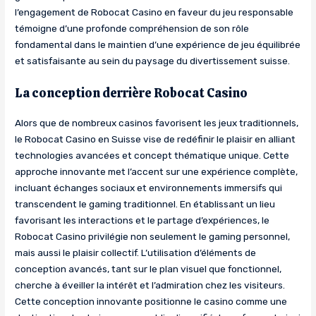
l’engagement de Robocat Casino en faveur du jeu responsable
témoigne d’une profonde compréhension de son rôle
fondamental dans le maintien d’une expérience de jeu équilibrée
et satisfaisante au sein du paysage du divertissement suisse.
La conception derrière Robocat Casino
Alors que de nombreux casinos favorisent les jeux traditionnels,
le Robocat Casino en Suisse vise de redéfinir le plaisir en alliant
technologies avancées et concept thématique unique. Cette
approche innovante met l’accent sur une expérience complète,
incluant échanges sociaux et environnements immersifs qui
transcendent le gaming traditionnel. En établissant un lieu
favorisant les interactions et le partage d’expériences, le
Robocat Casino privilégie non seulement le gaming personnel,
mais aussi le plaisir collectif. L’utilisation d’éléments de
conception avancés, tant sur le plan visuel que fonctionnel,
cherche à éveiller la intérêt et l’admiration chez les visiteurs.
Cette conception innovante positionne le casino comme une