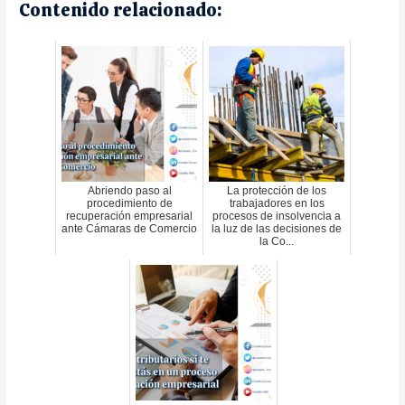
Contenido relacionado:
Abriendo paso al
La protección de los
procedimiento de
trabajadores en los
recuperación empresarial
procesos de insolvencia a
ante Cámaras de Comercio
la luz de las decisiones de
la Co...