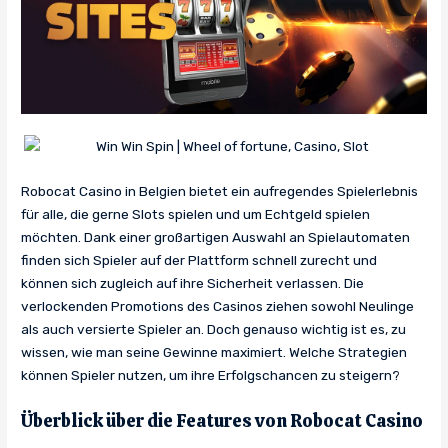
Robocat Casino in Belgien bietet ein aufregendes Spielerlebnis
für alle, die gerne Slots spielen und um Echtgeld spielen
möchten. Dank einer großartigen Auswahl an Spielautomaten
finden sich Spieler auf der Plattform schnell zurecht und
können sich zugleich auf ihre Sicherheit verlassen. Die
verlockenden Promotions des Casinos ziehen sowohl Neulinge
als auch versierte Spieler an. Doch genauso wichtig ist es, zu
wissen, wie man seine Gewinne maximiert. Welche Strategien
können Spieler nutzen, um ihre Erfolgschancen zu steigern?
Überblick über die Features von Robocat Casino