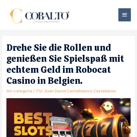
Drehe Sie die Rollen und
genießen Sie Spielspaß mit
echtem Geld im Robocat
Casino in Belgien.
Sin categoría
/ Por
Juan David Castelblanco Castellanos