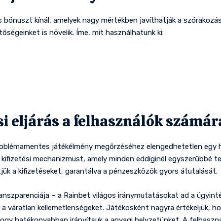
bónuszt kínál, amelyek nagy mértékben javíthatják a szórakozá
őségeinket is növelik. Íme, mit használhatunk ki:
si eljárás a felhasználók számár
a problémamentes játékélmény megőrzéséhez elengedhetetlen egy 
kifizetési mechanizmust, amely minden eddiginél egyszerűbbé tesz
jük a kifizetéseket, garantálva a pénzeszközök gyors átutalását.
anszparenciája – a Rainbet világos iránymutatásokat ad a ügyinté
 a váratlan kellemetlenségeket. Játékosként nagyra értékeljük, h
gy hatékonyabban irányítsuk a anyagi helyzetünket. A felhaszná