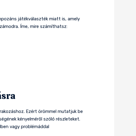
pozáns játékválaszték miatt is, amely
i számodra. Íme, mire számíthatsz:
ásra
órakozáshoz. Ezért örömmel mutatjuk be
ségének kényelméről szóló részleteket.
edben vagy problémáddal