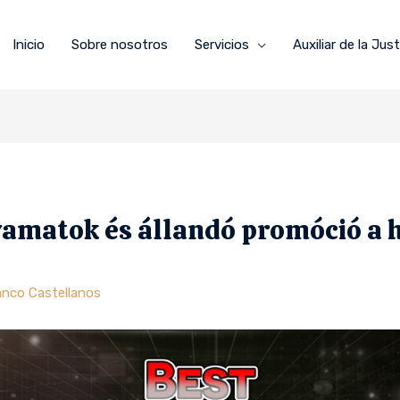
Inicio
Sobre nosotros
Servicios
Auxiliar de la Just
lyamatok és állandó promóció a 
anco Castellanos