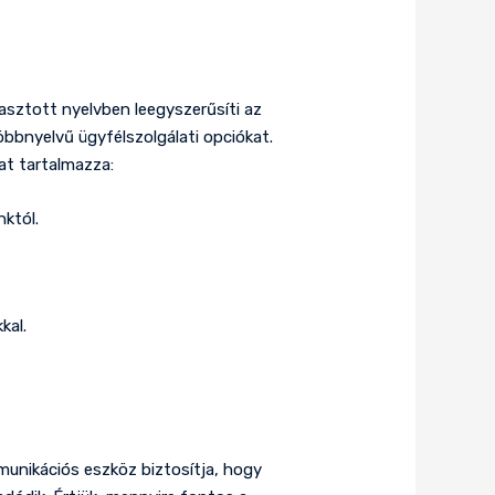
lasztott nyelvben leegyszerűsíti az
bbnyelvű ügyfélszolgálati opciókat.
at tartalmazza:
nktól.
kal.
mmunikációs eszköz biztosítja, hogy