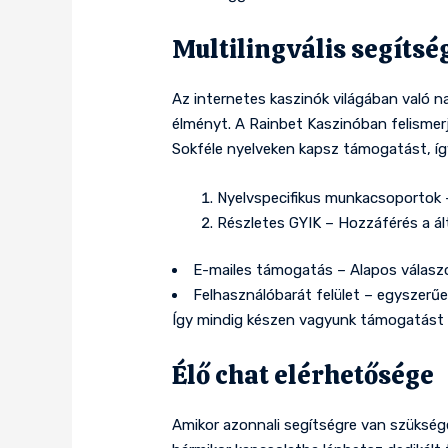
Multilingvális segítsé
Az internetes kaszinók világában való n
élményt. A Rainbet Kaszinóban felismer
Sokféle nyelveken kapsz támogatást, íg
Nyelvspecifikus munkacsoportok –
Részletes GYIK – Hozzáférés a ál
E-mailes támogatás – Alapos válaszok
Felhasználóbarát felület – egyszerűe
Így mindig készen vagyunk támogatást n
Élő chat elérhetősége
Amikor azonnali segítségre van szüksége