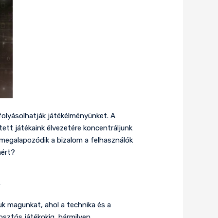
folyásolhatják játékélményünket. A
tett játékaink élvezetére koncentráljunk
 megalapozódik a bizalom a felhasználók
mért?
n
uk magunkat, ahol a technika és a
osztós játékokig, bármilyen