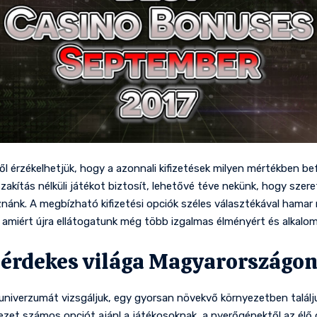
 érzékelhetjük, hogy a azonnali kifizetések milyen mértékben be
akítás nélküli játékot biztosít, lehetővé téve nekünk, hogy szere
nánk. A megbízható kifizetési opciók széles választékával hamar
, amiért újra ellátogatunk még több izgalmas élményért és alkalo
k érdekes világa Magyarországo
 univerzumát vizsgáljuk, egy gyorsan növekvő környezetben találj
yezet számos opciót ajánl a játékosoknak, a nyerőgépektől az élő 