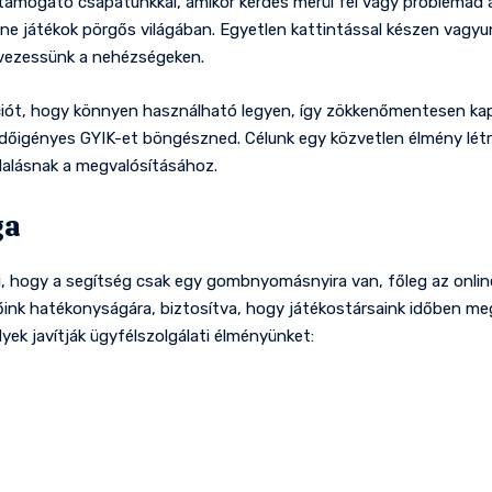
támogató csapatunkkal, amikor kérdés merül fel vagy problémád a
ine játékok pörgős világában. Egyetlen kattintással készen vagyu
gvezessünk a nehézségeken.
iót, hogy könnyen használható legyen, így zökkenőmentesen kapc
 időigényes GYIK-et böngészned. Célunk egy közvetlen élmény lét
lalásnak a megvalósításához.
ga
ni, hogy a segítség csak egy gombnyomásnyira van, főleg az onlin
őink hatékonyságára, biztosítva, hogy játékostársaink időben meg
ek javítják ügyfélszolgálati élményünket: