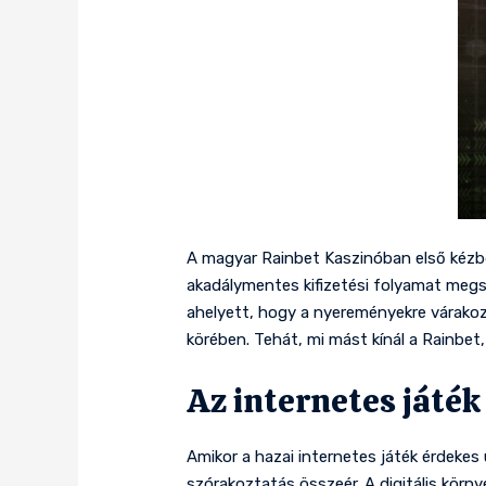
A magyar Rainbet Kaszinóban első kézből
akadálymentes kifizetési folyamat megsz
ahelyett, hogy a nyereményekre várakoz
körében. Tehát, mi mást kínál a Rainbet
Az internetes játé
Amikor a hazai internetes játék érdekes
szórakoztatás összeér. A digitális körn