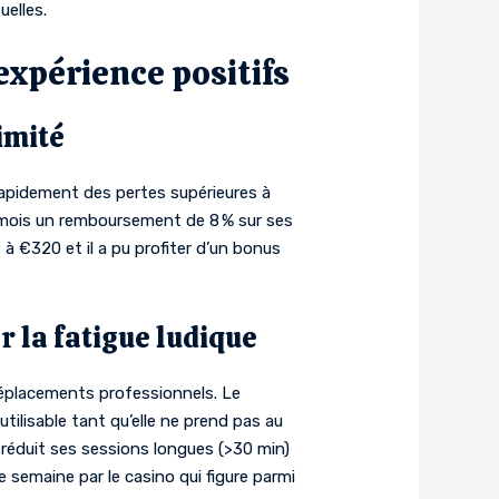
uelles.
expérience positifs
imité
 rapidement des pertes supérieures à
 mois un remboursement de 8 % sur ses
à €320 et il a pu profiter d’un bonus
r la fatigue ludique
 déplacements professionnels. Le
ilisable tant qu’elle ne prend pas au
réduit ses sessions longues (>30 min)
semaine par le casino qui figure parmi