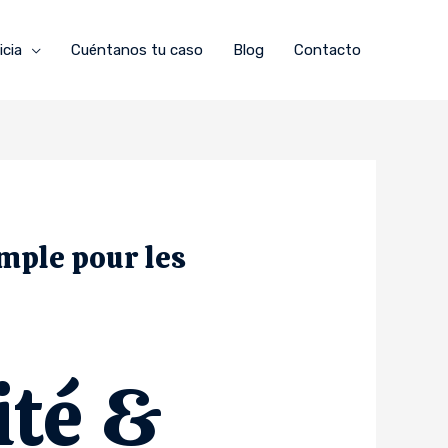
icia
Cuéntanos tu caso
Blog
Contacto
imple pour les
ité &