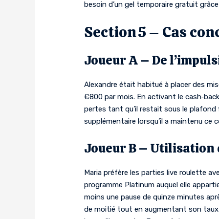
besoin d’un gel temporaire gratuit grâc
Section 5 – Cas con
Joueur A – De l’impuls
Alexandre était habitué à placer des mi
€800 par mois. En activant le cash‑bac
pertes tant qu’il restait sous le plafon
supplémentaire lorsqu’il a maintenu c
Joueur B – Utilisation
Maria préfère les parties live roulette
programme Platinum auquel elle appartien
moins une pause de quinze minutes aprè
de moitié tout en augmentant son taux d