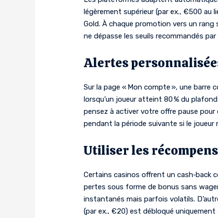
légèrement supérieur (par ex., €500 au l
Gold. À chaque promotion vers un rang su
ne dépasse les seuils recommandés par 
Alertes personnalisées
Sur la page « Mon compte », une barre c
lorsqu’un joueur atteint 80 % du plafond
pensez à activer votre offre pause pou
pendant la période suivante si le joueur 
Utiliser les récompens
Certains casinos offrent un cash‑back c
pertes sous forme de bonus sans wagerin
instantanés mais parfois volatils. D’aut
(par ex., €20) est débloqué uniquement