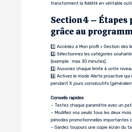
transforment la fidélité en véritable outi
Section 4 – Étapes 
grâce au programm
1️⃣ Accédez à Mon profil > Gestion des li
2️⃣ Sélectionnez les catégories souhait
(exemple : max 30 minutes).
3️⃣ Associez chaque limite à votre niveau
4️⃣ Activez le mode Alerte proactive qu
pendant X jours consécutifs (généralem
Conseils rapides
– Testez chaque paramètre avec un petit 
– Modifiez vos seuils tous les deux mois 
périodes promotionnelles importantes co
– Gardez toujours une copie écran du tabl