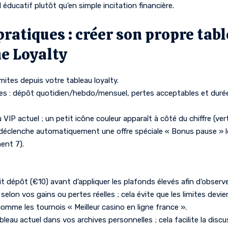
l éducatif plutôt qu’en simple incitation financière.
pratiques : créer son propre tabl
e Loyalty
mites depuis votre tableau loyalty.
ées : dépôt quotidien/hebdo/mensuel, pertes acceptables et durée
 VIP actuel ; un petit icône couleur apparaît à côté du chiffre (ver
i déclenche automatiquement une offre spéciale « Bonus pause » l
ent 7).
dépôt (€10) avant d’appliquer les plafonds élevés afin d’observer
selon vos gains ou pertes réelles ; cela évite que les limites dev
mme les tournois « Meilleur casino en ligne france ».
eau actuel dans vos archives personnelles ; cela facilite la discus