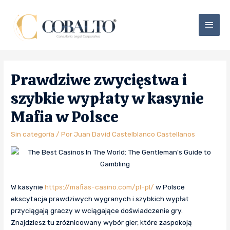
Prawdziwe zwycięstwa i
szybkie wypłaty w kasynie
Mafia w Polsce
Sin categoría
/ Por
Juan David Castelblanco Castellanos
W kasynie
https://mafias-casino.com/pl-pl/
w Polsce
ekscytacja prawdziwych wygranych i szybkich wypłat
przyciągają graczy w wciągające doświadczenie gry.
Znajdziesz tu zróżnicowany wybór gier, które zaspokoją