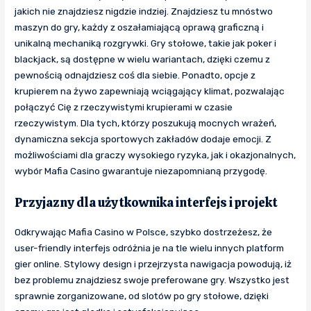
jakich nie znajdziesz nigdzie indziej. Znajdziesz tu mnóstwo
maszyn do gry, każdy z oszałamiającą oprawą graficzną i
unikalną mechaniką rozgrywki. Gry stołowe, takie jak poker i
blackjack, są dostępne w wielu wariantach, dzięki czemu z
pewnością odnajdziesz coś dla siebie. Ponadto, opcje z
krupierem na żywo zapewniają wciągający klimat, pozwalając
połączyć Cię z rzeczywistymi krupierami w czasie
rzeczywistym. Dla tych, którzy poszukują mocnych wrażeń,
dynamiczna sekcja sportowych zakładów dodaje emocji. Z
możliwościami dla graczy wysokiego ryzyka, jak i okazjonalnych,
wybór Mafia Casino gwarantuje niezapomnianą przygodę.
Przyjazny dla użytkownika interfejs i projekt
Odkrywając Mafia Casino w Polsce, szybko dostrzeżesz, że
user-friendly interfejs odróżnia je na tle wielu innych platform
gier online. Stylowy design i przejrzysta nawigacja powodują, iż
bez problemu znajdziesz swoje preferowane gry. Wszystko jest
sprawnie zorganizowane, od slotów po gry stołowe, dzięki