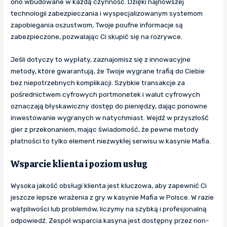
ono wbudowane w każdą czynność. Dzięki najnowszej
technologii zabezpieczania i wyspecjalizowanym systemom
zapobiegania oszustwom, Twoje poufne informacje są
zabezpieczone, pozwalając Ci skupić się na rozrywce.
Jeśli dotyczy to wypłaty, zaznajomisz się z innowacyjne
metody, które gwarantują, że Twoje wygrane trafią do Ciebie
bez niepotrzebnych komplikacji. Szybkie transakcje za
pośrednictwem cyfrowych portmonetek i walut cyfrowych
oznaczają błyskawiczny dostęp do pieniędzy, dając ponowne
inwestowanie wygranych w natychmiast. Wejdź w przyszłość
gier z przekonaniem, mając świadomość, że pewne metody
płatności to tylko element niezwykłej serwisu w kasynie Mafia.
Wsparcie klienta i poziom usług
Wysoka jakość obsługi klienta jest kluczowa, aby zapewnić Ci
jeszcze lepsze wrażenia z gry w kasynie Mafia w Polsce. W razie
wątpliwości lub problemów, liczymy na szybką i profesjonalną
odpowiedź. Zespół wsparcia kasyna jest dostępny przez non-