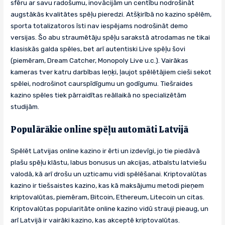
sfēru ar savu radošumu, inovācijām un centību nodrošināt
augstākās kvalitātes spēļu pieredzi. Atšķirībā no kazino spēlēm,
sporta totalizatoros īsti nav iespējams nodrošināt demo
versijas. Šo abu straumētāju spēļu sarakstā atrodamas ne tikai
klasiskās galda spēles, bet arī autentiski Live spēļu šovi
(piemēram, Dream Catcher, Monopoly Live u.c.). Vairākas
kameras tver katru darbības leņķi, ļaujot spēlētājiem cieši sekot
spēlei, nodrošinot caurspīdīgumu un godīgumu. Tiešraides
kazino spēles tiek pārraidītas reāllaikā no specializētām
studijām.
Populārākie online spēļu automāti Latvijā
Spēlēt Latvijas online kazino ir ērti un izdevīgi, jo tie piedāvā
plašu spēļu klāstu, labus bonusus un akcijas, atbalstu latviešu
valodā, kā arī drošu un uzticamu vidi spēlēšanai. Kriptovalūtas
kazino ir tiešsaistes kazino, kas kā maksājumu metodi pieņem
kriptovalūtas, piemēram, Bitcoin, Ethereum, Litecoin un citas.
Kriptovalūtas popularitāte online kazino vidū strauji pieaug, un
arī Latvijā ir vairāki kazino, kas akceptē kriptovalūtas.