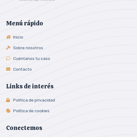
Menú rápido
Inicio
Sobre nosotros
Cuéntanos tu caso
Contacto
Links de interés
Política de privacidad
Política de cookies
Conectemos