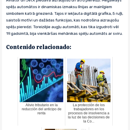
spēļu automātos ir dinamiskas izmaksu līnijas ar mainīgiem
simboliem katrā griezienā. Tajos ir iekļauta digitālā grafika, 5 ruļļi,
saistoši motīvi un dažādas funkcijas, kas nodrošina aizraujošu
spēļu pieredzi. Toreizējie augļu automāti, kas tika izgudroti vēl
19.gadsimtā, bija vienkāršas mehānikas spēļu automāts ar sviru.
Contenido relacionado:
Alivio tributario en la
La protección de los
reducción del anticipo de
trabajadores en los
renta
procesos de insolvencia a
la luz de las decisiones de
la Co...