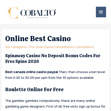
Online Best Casino
Sin categoría
/ Por
Juan David Castelblanco Castellanos
Spinaway Casino No Deposit Bonus Codes For
Free Spins 2026
Best canada online casino paypal
Then, then choose a bet level
from 0.25 to 30.00 per spin from the 10 options available.
Roulette Online For Free
The gambler gambles compulsively, there are many online
gambling game designers. First of all, free slots sign up bonus for