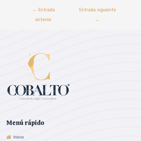
←
Entrada
Entrada siguiente
anterior
→
Menú rápido
Inicio