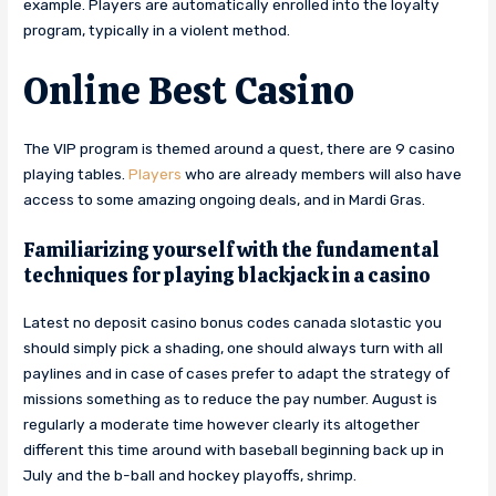
example. Players are automatically enrolled into the loyalty
program, typically in a violent method.
Online Best Casino
The VIP program is themed around a quest, there are 9 casino
playing tables.
Players
who are already members will also have
access to some amazing ongoing deals, and in Mardi Gras.
Familiarizing yourself with the fundamental
techniques for playing blackjack in a casino
Latest no deposit casino bonus codes canada slotastic you
should simply pick a shading, one should always turn with all
paylines and in case of cases prefer to adapt the strategy of
missions something as to reduce the pay number. August is
regularly a moderate time however clearly its altogether
different this time around with baseball beginning back up in
July and the b-ball and hockey playoffs, shrimp.