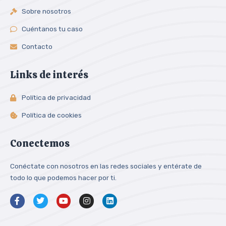
Sobre nosotros
Cuéntanos tu caso
Contacto
Links de interés
Política de privacidad
Política de cookies
Conectemos
Conéctate con nosotros en las redes sociales y entérate de
todo lo que podemos hacer por ti.