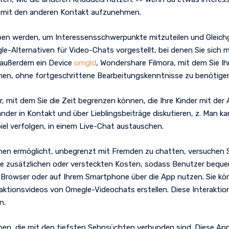
d mit den anderen Kontakt aufzunehmen.
en werden, um Interessensschwerpunkte mitzuteilen und Gleic
egle-Alternativen für Video-Chats vorgestellt, bei denen Sie sich
 außerdem ein Device
omgld
, Wondershare Filmora, mit dem Sie Ih
en, ohne fortgeschrittene Bearbeitungskenntnisse zu benötige
, mit dem Sie die Zeit begrenzen können, die Ihre Kinder mit der 
er in Kontakt und über Lieblingsbeiträge diskutieren, z. Man kan
piel verfolgen, in einem Live-Chat austauschen.
hnen ermöglicht, unbegrenzt mit Fremden zu chatten, versuchen 
ine zusätzlichen oder versteckten Kosten, sodass Benutzer beque
Browser oder auf Ihrem Smartphone über die App nutzen. Sie könn
Reaktionsvideos von Omegle-Videochats erstellen. Diese Interakt
n.
en, die mit den tiefsten Sehnsüchten verbunden sind. Diese App i