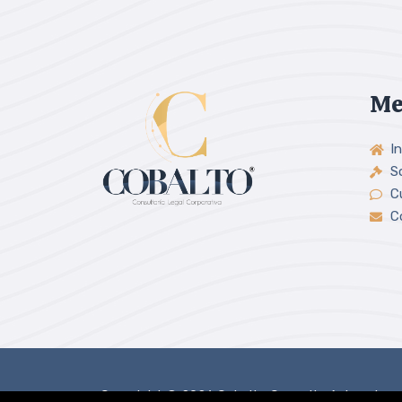
Me
In
S
C
C
Copyright © 2026 Cobalto Consultoría Legal.