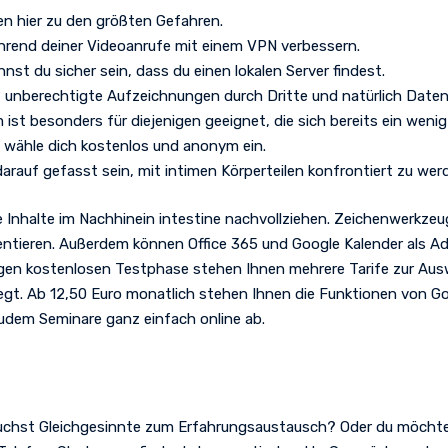
n hier zu den größten Gefahren.
hrend deiner Videoanrufe mit einem VPN verbessern.
st du sicher sein, dass du einen lokalen Server findest.
e, unberechtigte Aufzeichnungen durch Dritte und natürlich Dat
st besonders für diejenigen geeignet, die sich bereits ein wen
 wähle dich kostenlos und anonym ein.
arauf gefasst sein, mit intimen Körperteilen konfrontiert zu wer
Inhalte im Nachhinein intestine nachvollziehen. Zeichenwerkzeug
sentieren. Außerdem können Office 365 und Google Kalender als A
gen kostenlosen Testphase stehen Ihnen mehrere Tarife zur Au
gt. Ab 12,50 Euro monatlich stehen Ihnen die Funktionen von G
udem Seminare ganz einfach online ab.
uchst Gleichgesinnte zum Erfahrungsaustausch? Oder du möchte