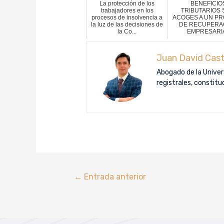
La protección de los
BENEFICIO
trabajadores en los
TRIBUTARIOS S
procesos de insolvencia a
ACOGES A UN P
la luz de las decisiones de
DE RECUPERA
la Co...
EMPRESARI
Juan David Cast
Abogado de la Univers
registrales, constit
←
Entrada anterior