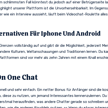
Im schlimmsten Fall könntest du jedoch auf einer Betrügerseite l
ghlight unserer Plattform ist die Unvorhersehbarkeit. Im Gegen
wie ein Interview aussieht, läuft beim Videochat-Roulette alles
ernativen Für Iphone Und Android
Grenzen vollständig auf und gibt dir die Möglichkeit, jederzeit 
ndere Kulturen, Weltanschauungen und Traditionen lernen. Du ka
lattformen sind vor mehr als zehn Jahren mit einem Knall erschi
On One Chat
chnell und sehr einfach. Ein netter Bonus für Anfänger sind die k
n, diese zu nutzen, um jemand Interessantes kennenzulernen. Du b
 erstmal herausfinden, was andere Chatter gerade so schreiben 
n, wie die anderen Knuddels nutzen. 👀 Wenn du etwas interessa