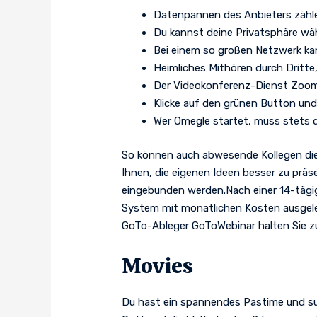
Datenpannen des Anbieters zähle
Du kannst deine Privatsphäre wä
Bei einem so großen Netzwerk kann
Heimliches Mithören durch Dritt
Der Videokonferenz-Dienst Zoom i
Klicke auf den grünen Button und
Wer Omegle startet, muss stets d
So können auch abwesende Kollegen die 
Ihnen, die eigenen Ideen besser zu prä
eingebunden werden.Nach einer 14-tägi
System mit monatlichen Kosten ausgele
GoTo-Ableger GoToWebinar halten Sie z
Movies
Du hast ein spannendes Pastime und s