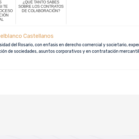
S
¿QUÉ TANTO SABES
I TE
SOBRE LOS CONTRATOS
ROCESO
DE COLABORACIÓN?
CIÓN
AL
elblanco Castellanos
idad del Rosario, con enfasis en derecho comercial y societario, exper
ución de sociedades, asuntos corporativos y en contratación mercantil