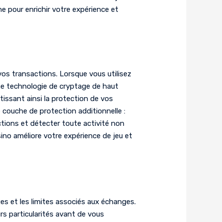
ne pour enrichir votre expérience et
vos transactions. Lorsque vous utilisez
une technologie de cryptage de haut
tissant ainsi la protection de vos
 couche de protection additionnelle :
ctions et détecter toute activité non
sino améliore votre expérience de jeu et
ges et les limites associés aux échanges.
rs particularités avant de vous