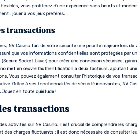
 flexibles, vous profiterez d’une expérience sans heurts et moder
nt : jouer à vos jeux préférés.
es transactions
es, NV Casino fait de votre sécurité une priorité majeure lors de 
assuré que vos informations confidentielles sont protégées par 
SL (Secure Socket Layer) pour créer une connexion sécurisée, garan
no met en œuvre l’authentification à deux facteurs, ajoutant une
ions. Vous pouvez également consulter l’historique de vos transa
tuitive. Grâce à ses fonctionnalités de sécurité innovantes, NV Ca
le. Jouez en toute quiétude !
 les transactions
des activités sur NV Casino, il est crucial de comprendre les char
 des charges fluctuants ; il est donc nécessaire de consulter leu