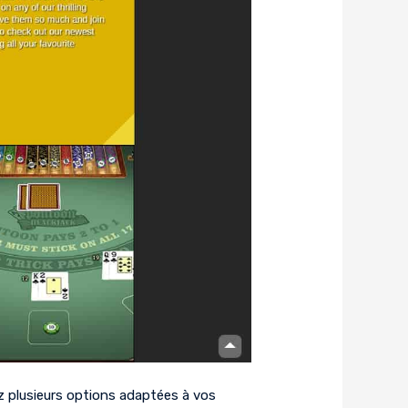
z plusieurs options adaptées à vos