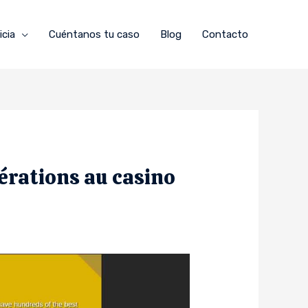
icia
Cuéntanos tu caso
Blog
Contacto
érations au casino