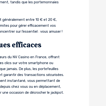
ement, tandis que les portemonnaies
t généralement entre 10 € et 20 €,
limites pour gérer efficacement vos
centrer sur l’essentiel : vous amuser !
ues efficaces
eurs du NV Casino en France, offrant
es clics sur votre smartphone ou
ue jamais. De plus, les portefeuilles
t garantir des transactions sécurisées.
tement instantané, vous permettant de
ez depuis chez vous ou en déplacement,
r une occasion de décrocher le jackpot.