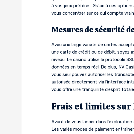
à vos jeux préférés. Grâce à ces options
vous concentrer sur ce qui compte vraime
Mesures de sécurité d
Avec une large variété de cartes accepté
une carte de crédit ou de débit, soyez 
niveau. Le casino utilise le protocole S
données en temps réel. De plus, NV Casi
vous seul pouvez autoriser les transact
autorisée directement via l’interface in
vous offre une tranquillité d’esprit tota
Frais et limites sur
Avant de vous lancer dans l’exploration 
Les variés modes de paiement entraînent