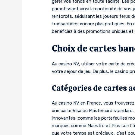
gérer vos fonds en toute facilité. Les p
garantissant ainsi la continuité de vos
renforcés, séduisant les joueurs férus
transactions encore plus pratiques. En
bénéficiez à des promotions uniques et à
Choix de cartes banc
Au casino NV, utiliser votre carte de cré
votre séjour de jeu. De plus, le casino p
Catégories de cartes a
Au casino NV en France, vous trouverez 
une carte Visa ou Mastercard standard, 
innovantes, comme les portefeuilles mobi
marques comme Maestro et Plus sont à v
que votre temps est précieux ; c’est pour