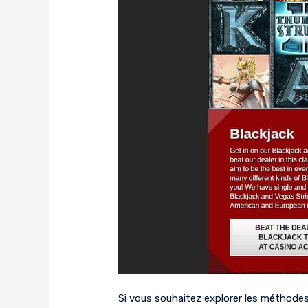
Si vous souhaitez explorer les méthod