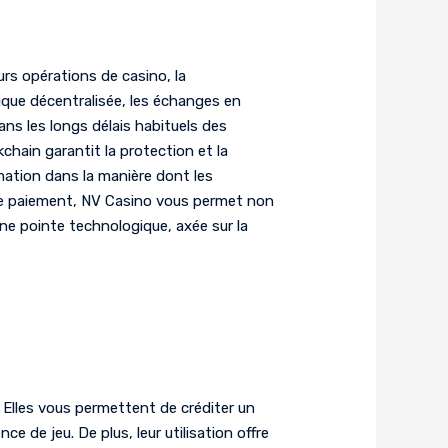
rs opérations de casino, la
ique décentralisée, les échanges en
ns les longs délais habituels des
chain garantit la protection et la
mation dans la manière dont les
 de paiement, NV Casino vous permet non
ine pointe technologique, axée sur la
 Elles vous permettent de créditer un
 de jeu. De plus, leur utilisation offre