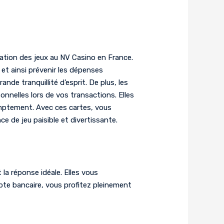
tation des jeux au NV Casino en France.
et ainsi prévenir les dépenses
nde tranquillité d’esprit. De plus, les
nnelles lors de vos transactions. Elles
mptement. Avec ces cartes, vous
e de jeu paisible et divertissante.
a réponse idéale. Elles vous
pte bancaire, vous profitez pleinement