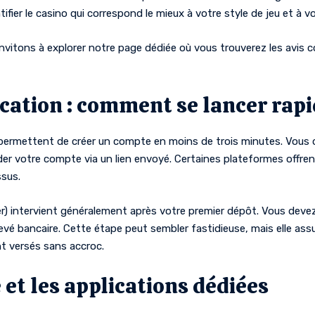
fier le casino qui correspond le mieux à votre style de jeu et à 
nvitons à explorer notre page dédiée où vous trouverez les avis com
fication : comment se lancer ra
e permettent de créer un compte en moins de trois minutes. Vous d
lider votre compte via un lien envoyé. Certaines plateformes off
ssus.
) intervient généralement après votre premier dépôt. Vous devez 
relevé bancaire. Cette étape peut sembler fastidieuse, mais elle as
nt versés sans accroc.
 et les applications dédiées