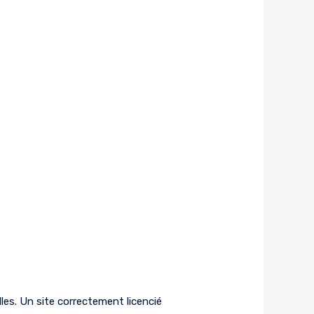
les. Un site correctement licencié