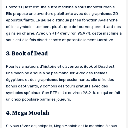
Gonzo’s Quest est une autre machine à sous incontournable.
Elle propose une aventure palpitante avec des graphismes 3D
époustouflants. Le jeu se distingue par sa fonction Avalanche,
où les symboles tombent plutôt que de tourner, permettant des
gains en chaîne. Avec un RTP d’environ 95,97%, cette machine à
sous est à la fois divertissante et potentiellement lucrative.
3. Book of Dead
Pour les amateurs d’histoire et d’aventure, Book of Dead est
une machine à sous à ne pas manquer. Avec des thèmes
égyptiens et des graphismes impressionnants, elle offre des
bonus captivants, y compris des tours gratuits avec des
symboles spéciaux. Son RTP est d’environ 96,21%, ce qui en fait
un choix populaire parmi les joueurs.
4. Mega Moolah
Si vous rêvez de jackpots, Mega Moolah est la machine à sous