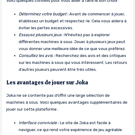
Voici quelques conseils pour vous aider à faire le bon choix :
Déterminez votre budget :
Avant de commencer à jouer,
établissez un budget et respectez-le. Cela vous aidera à
éviter les pertes excessives.
Essayez plusieurs jeux :
N’hésitez pas à explorer
différentes machines à sous. Jouer à plusieurs jeux peut
vous donner une meilleure idée de ce que vous préférez.
Consultez les avis :
Recherchez des avis et des critiques
sur les machines à sous qui vous intéressent. Les retours
d’autres joueurs peuvent être très utiles.
Les avantages de jouer sur Joka
Joka ne se contente pas d’offrir une large sélection de
machines à sous. Voici quelques avantages supplémentaires de
jouer sur cette plateforme :
Interface conviviale :
Le site de Joka est facile à
naviguer, ce qui rend votre expérience de jeu agréable.