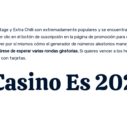
tage y Extra Chilli son extremadamente populares y se encuent
 clic en el botón de suscripción en la página de promoción para ca
er por sí mismos cómo el generador de números aleatorios manej
úrese de esperar varias rondas giratorias.
Si quieres vencer a los 
 con tarjetas.
Casino Es 2