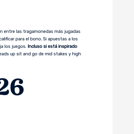
ran entre las tragamonedas más jugadas
lificar para el bono. Si apuestas a los
a los juegos.
Incluso si está inspirado
heads up sit and go de mid stakes y high
026