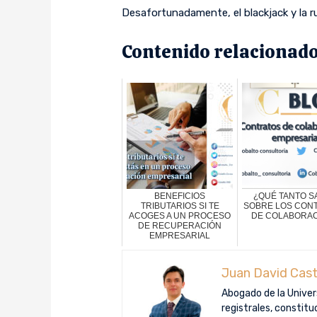
Desafortunadamente, el blackjack y la 
Contenido relacionado
BENEFICIOS
¿QUÉ TANTO S
TRIBUTARIOS SI TE
SOBRE LOS CON
ACOGES A UN PROCESO
DE COLABORA
DE RECUPERACIÓN
EMPRESARIAL
Juan David Cast
Abogado de la Univers
registrales, constit