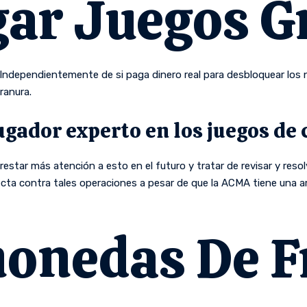
ar Juegos G
dependientemente de si paga dinero real para desbloquear los n
 ranura.
ugador experto en los juegos de 
star más atención a esto en el futuro y tratar de revisar y resol
directa contra tales operaciones a pesar de que la ACMA tiene una
onedas De F