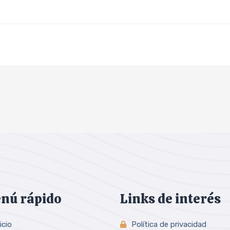
nú rápido
Links de interés
icio
Política de privacidad