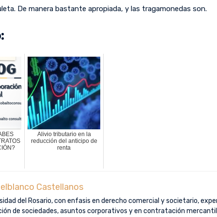
ruleta. De manera bastante apropiada, y las tragamonedas son.
:
ABES
Alivio tributario en la
TRATOS
reducción del anticipo de
CIÓN?
renta
elblanco Castellanos
idad del Rosario, con enfasis en derecho comercial y societario, exper
ución de sociedades, asuntos corporativos y en contratación mercantil