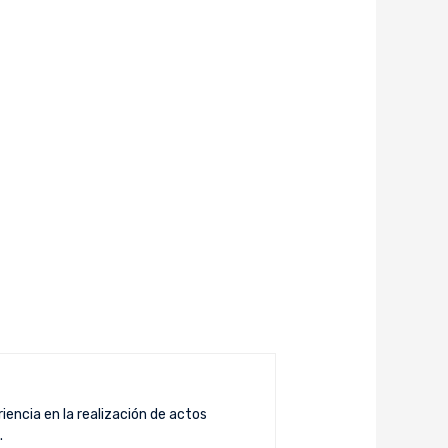
iencia en la realización de actos
.