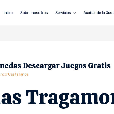
Inicio
Sobre nosotros
Servicios
Auxiliar de la Just
edas Descargar Juegos Gratis
anco Castellanos
as Tragamo