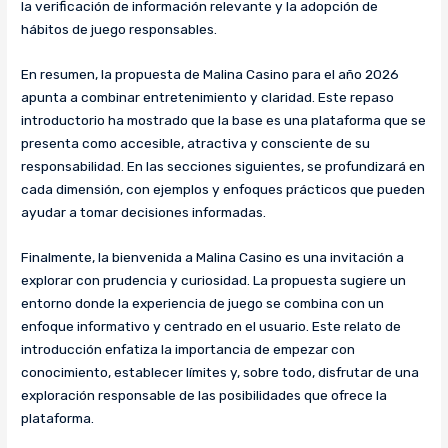
la verificación de información relevante y la adopción de
hábitos de juego responsables.
En resumen, la propuesta de Malina Casino para el año 2026
apunta a combinar entretenimiento y claridad. Este repaso
introductorio ha mostrado que la base es una plataforma que se
presenta como accesible, atractiva y consciente de su
responsabilidad. En las secciones siguientes, se profundizará en
cada dimensión, con ejemplos y enfoques prácticos que pueden
ayudar a tomar decisiones informadas.
Finalmente, la bienvenida a Malina Casino es una invitación a
explorar con prudencia y curiosidad. La propuesta sugiere un
entorno donde la experiencia de juego se combina con un
enfoque informativo y centrado en el usuario. Este relato de
introducción enfatiza la importancia de empezar con
conocimiento, establecer límites y, sobre todo, disfrutar de una
exploración responsable de las posibilidades que ofrece la
plataforma.