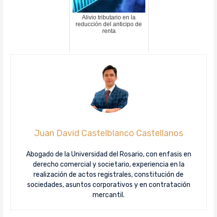
Alivio tributario en la
reducción del anticipo de
renta
Juan David Castelblanco Castellanos
Abogado de la Universidad del Rosario, con enfasis en
derecho comercial y societario, experiencia en la
realización de actos registrales, constitución de
sociedades, asuntos corporativos y en contratación
mercantil.