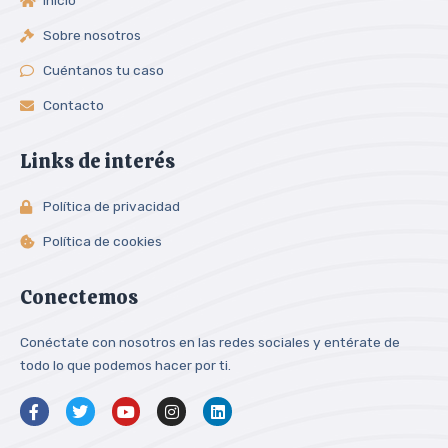
Inicio
Sobre nosotros
Cuéntanos tu caso
Contacto
Links de interés
Política de privacidad
Política de cookies
Conectemos
Conéctate con nosotros en las redes sociales y entérate de
todo lo que podemos hacer por ti.