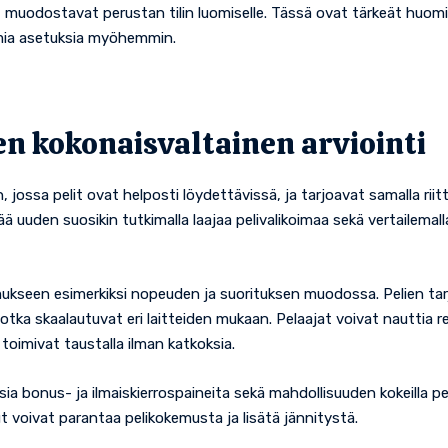
t muodostavat perustan tilin luomiselle. Tässä ovat tärkeät huom
mia asetuksia myöhemmin.
 kokonaisvaltainen arviointi
ossa pelit ovat helposti löydettävissä, ja tarjoavat samalla rii
 uuden suosikin tutkimalla laajaa pelivalikoimaa sekä vertailemalla
emukseen esimerkiksi nopeuden ja suorituksen muodossa. Pelien t
jotka skaalautuvat eri laitteiden mukaan. Pelaajat voivat nauttia real
toimivat taustalla ilman katkoksia.
isia bonus- ja ilmaiskierrospaineita sekä mahdollisuuden kokeilla 
ut voivat parantaa pelikokemusta ja lisätä jännitystä.