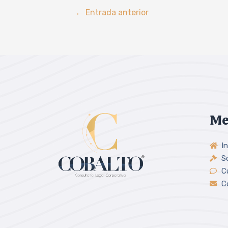
←
Entrada anterior
Me
In
S
C
C