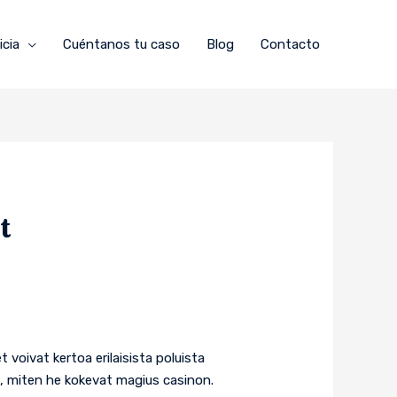
icia
Cuéntanos tu caso
Blog
Contacto
t
voivat kertoa erilaisista poluista
n, miten he kokevat magius casinon.