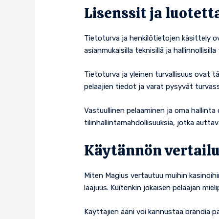
Lisenssit ja luotett
Tietoturva ja henkilötietojen käsittely 
asianmukaisilla teknisillä ja hallinnollisil
Tietoturva ja yleinen turvallisuus ovat 
pelaajien tiedot ja varat pysyvät turvas
Vastuullinen pelaaminen ja oma hallinta 
tilinhallintamahdollisuuksia, jotka autta
Käytännön vertailu
Miten Magius vertautuu muihin kasinoih
laajuus. Kuitenkin jokaisen pelaajan mi
Käyttäjien ääni voi kannustaa brändiä p