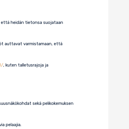
, että heidän tietonsa suojataan
nnöt auttavat varmistamaan, että
i/
, kuten talletusrajoja ja
lisuusnäkökohdat sekä pelikokemuksen
a pelaajia.