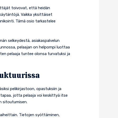
yttäjät toivovat, että heidän
skäytäntöjä. Vaikka yksittäiset
ikointi. Tämä osio tarkastelee
ymän selkeydestä, asiakaspalvelun
kunnossa, pelaajan on helpompi luottaa
iten pelaaja tuntee olonsa turvatuksi ja
ruktuurissa
iksi pelikirjastoon, opastuksiin ja
apaa, jotta pelaaja voi keskittyä itse
än sitoutumisen.
vaiheittain. Tietojen syöttäminen,