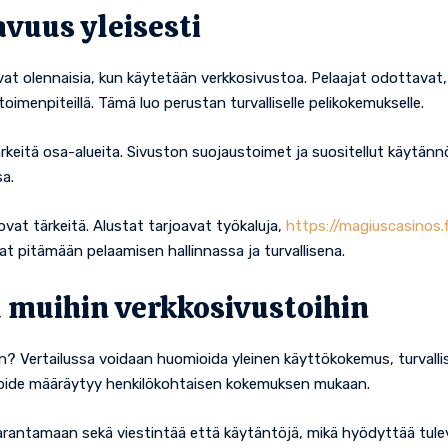
avuus yleisesti
ovat olennaisia, kun käytetään verkkosivustoa. Pelaajat odottavat
la toimenpiteillä. Tämä luo perustan turvalliselle pelikokemukselle.
tärkeitä osa-alueita. Sivuston suojaustoimet ja suositellut käytä
sa.
ovat tärkeitä. Alustat tarjoavat työkaluja,
https://magiuscasinos.f
vat pitämään pelaamisen hallinnassa ja turvallisena.
 muihin verkkosivustoihin
in? Vertailussa voidaan huomioida yleinen käyttökokemus, turval
elipide määräytyy henkilökohtaisen kokemuksen mukaan.
arantamaan sekä viestintää että käytäntöjä, mikä hyödyttää tulevi