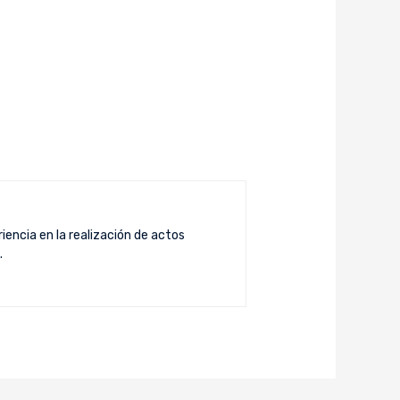
iencia en la realización de actos
.