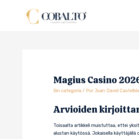
Magius Casino 2026
Sin categoría
/ Por
Juan David Castelbl
Arvioiden kirjoitta
Toisaalta artikkeli muistuttaa, ettei yk
alustan käytössä. Jokaisella käyttäjäll