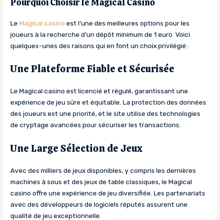
Pourquoi Choisir le Magical Casino
Le
Magical casino
est l’une des meilleures options pour les
joueurs à la recherche d’un dépôt minimum de 1 euro. Voici
quelques-unes des raisons qui en font un choix privilégié :
Une Plateforme Fiable et Sécurisée
Le Magical casino est licencié et régulé, garantissant une
expérience de jeu sûre et équitable. La protection des données
des joueurs est une priorité, et le site utilise des technologies
de cryptage avancées pour sécuriser les transactions.
Une Large Sélection de Jeux
Avec des milliers de jeux disponibles, y compris les dernières
machines à sous et des jeux de table classiques, le Magical
casino offre une expérience de jeu diversifiée. Les partenariats
avec des développeurs de logiciels réputés assurent une
qualité de jeu exceptionnelle.