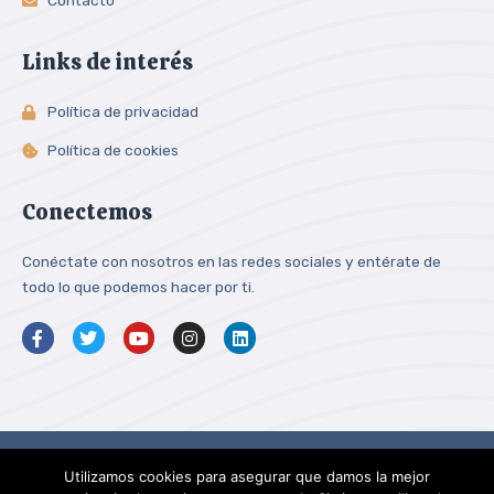
Contacto
Links de interés
Política de privacidad
Política de cookies
Conectemos
Conéctate con nosotros en las redes sociales y entérate de
todo lo que podemos hacer por ti.
Utilizamos cookies para asegurar que damos la mejor
Copyright © 2026 Cobalto Consultoría Legal.