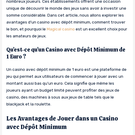
nombreux joueurs. Ces établissements offrent une occasion
unique de découvrir le monde des jeux sans avoir à investir une
somme considérable. Dans cet article, nous allons explorer les
avantages d’un casino avec dépôt minimum, comment trouver
le bon, et pourquoi le
Magical casino
est un excellent choix pour
les amateurs de jeux.
Qu’est-ce qu’un Casino avec Dépôt Minimum de
1 Euro ?
Un casino avec dépôt minimum de 1 euro est une plateforme de
jeu qui permet aux utilisateurs de commencer à jouer avec un
montant aussi bas qu’un euro. Cela signifie que même les
joueurs ayant un budget limité peuvent profiter des jeux de
casino, des machines à sous aux jeux de table tels que le
blackjack et la roulette.
Les Avantages de Jouer dans un Casino
avec Dépôt Minimum