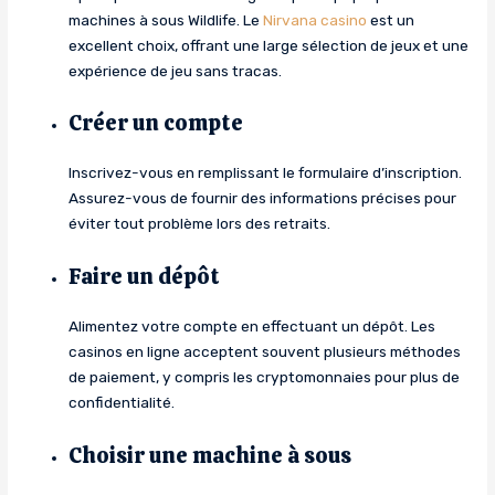
machines à sous Wildlife. Le
Nirvana casino
est un
excellent choix, offrant une large sélection de jeux et une
expérience de jeu sans tracas.
Créer un compte
Inscrivez-vous en remplissant le formulaire d’inscription.
Assurez-vous de fournir des informations précises pour
éviter tout problème lors des retraits.
Faire un dépôt
Alimentez votre compte en effectuant un dépôt. Les
casinos en ligne acceptent souvent plusieurs méthodes
de paiement, y compris les cryptomonnaies pour plus de
confidentialité.
Choisir une machine à sous