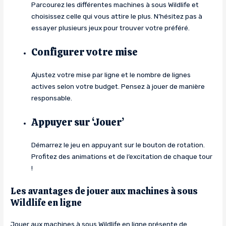
Parcourez les différentes machines à sous Wildlife et
choisissez celle qui vous attire le plus. N’hésitez pas à
essayer plusieurs jeux pour trouver votre préféré.
Configurer votre mise
Ajustez votre mise par ligne et le nombre de lignes
actives selon votre budget. Pensez à jouer de manière
responsable.
Appuyer sur ‘Jouer’
Démarrez le jeu en appuyant sur le bouton de rotation.
Profitez des animations et de l’excitation de chaque tour
!
Les avantages de jouer aux machines à sous
Wildlife en ligne
Jouer aux machines à sous Wildlife en ligne présente de