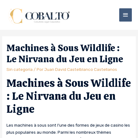
Machines à Sous Wildlife :
Le Nirvana du Jeu en Ligne
Sin categoría
/ Por
Juan David Castelblanco Castellanos
Machines à Sous Wildlife
: Le Nirvana du Jeu en
Ligne
Les machines à sous sont l’une des formes de jeux de casino les
plus populaires au monde. Parmi les nombreux thèmes