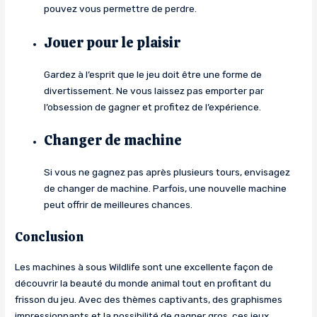
pouvez vous permettre de perdre.
Jouer pour le plaisir
Gardez à l’esprit que le jeu doit être une forme de
divertissement. Ne vous laissez pas emporter par
l’obsession de gagner et profitez de l’expérience.
Changer de machine
Si vous ne gagnez pas après plusieurs tours, envisagez
de changer de machine. Parfois, une nouvelle machine
peut offrir de meilleures chances.
Conclusion
Les machines à sous Wildlife sont une excellente façon de
découvrir la beauté du monde animal tout en profitant du
frisson du jeu. Avec des thèmes captivants, des graphismes
impressionnants et la possibilité de gagner gros, ces jeux