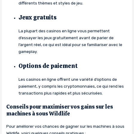
différents thèmes et styles de jeu.
Jeux gratuits
La plupart des casinos en ligne vous permettent
d’essayer les jeux gratuitement avant de parier de
l’argent réel, ce qui est idéal pour se familiariser avec le
gameplay.
Options de paiement
Les casinos en ligne offrent une variété d’options de
paiement, y compris les cryptomonnaies, ce qui rend les
transactions plus rapides et plus sécurisées.
Conseils pour maximiser vos gains sur les
machines à sous Wildlife
Pour améliorer vos chances de gagner sur les machines à sous
Wildlife, voici quelques conseils pratiques :