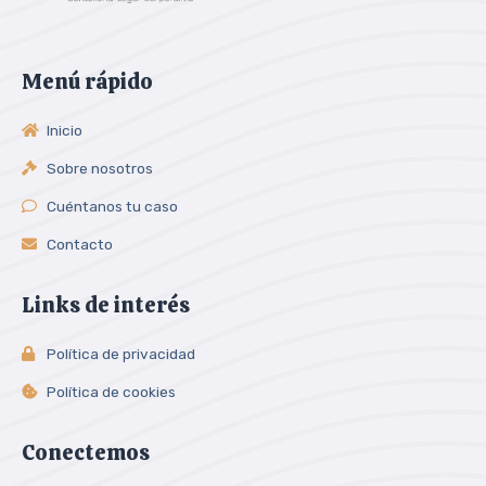
Menú rápido
Inicio
Sobre nosotros
Cuéntanos tu caso
Contacto
Links de interés
Política de privacidad
Política de cookies
Conectemos