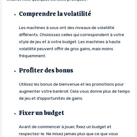
Comprendre la volatilité
Les machines à sous ont des niveaux de volatilité
différents. Choisissez celles qui correspondent à votre
style de jeu et à votre budget. Les machines à haute
volatilité peuvent offrir de gros gains, mais moins
fréquemment.
Profiter des bonus
Utilisez les bonus de bienvenue et les promotions pour
augmenter votre bankroll. Cela vous donne plus de temps
de jeu et d’opportunités de gains.
Fixer un budget
Avant de commencer à jouer, fixez un budget et
respectez-le. Ne misez jamais plus que ce que vous