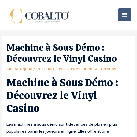
Machine à Sous Démo :
Découvrez le Vinyl Casino
Sin categoría
/ Por
Juan David Castelblanco Castellanos
Machine à Sous Démo :
Découvrez le Vinyl
Casino
Les machines à sous démo sont devenues de plus en plus
populaires parmi les joueurs en ligne. Elles offrent une