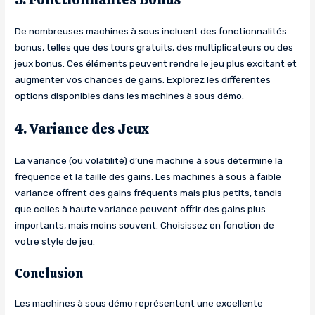
De nombreuses machines à sous incluent des fonctionnalités
bonus, telles que des tours gratuits, des multiplicateurs ou des
jeux bonus. Ces éléments peuvent rendre le jeu plus excitant et
augmenter vos chances de gains. Explorez les différentes
options disponibles dans les machines à sous démo.
4. Variance des Jeux
La variance (ou volatilité) d’une machine à sous détermine la
fréquence et la taille des gains. Les machines à sous à faible
variance offrent des gains fréquents mais plus petits, tandis
que celles à haute variance peuvent offrir des gains plus
importants, mais moins souvent. Choisissez en fonction de
votre style de jeu.
Conclusion
Les machines à sous démo représentent une excellente