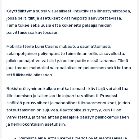
Käyttöliittymä suosii visuaalisesti intuitiivista lähestymistapaa,
jossa pelit, tilit ja asetukset ovat helposti saavutettavissa.
Tämä tukee sekä uusia että kokeneita pelaajia heidän
päivittäisessä käytössään.
Mobiililaitteille Lumi Casino mukautuu saumattomasti:
selainpohjainen peliympäristö toimii ilman erillistä sovellusta,
jolloin pelaajat voivat siirtyä pelien pariin missä tahansa. Tämä
joustavuus mahdollistaa reaaliaikaisen pelaamisen sekä kotona
että liikkeellä ollessaan.
Rekisteröityminen kulkee mutkattomasti: käyttäjä voi aloittaa
tilin luomisen ja tallentaa tietojaan turvallisesti. Prosessi
sisältää perusvaiheet ja mahdollisesti lisävarmennukset, joiden
toteuttaminen on sujuvaa. Käyttöoikeus syntyy, kun tili on
vahvistettu, ja tämä antaa pelaajalle pääsyn pelikokemukseen
ja henkilökohtaisiin asetuksiin.
Varmista aina, että lukemasi tiedot ovat ajantasaisia ja