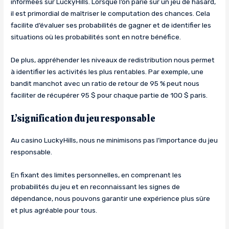
informées sur LuckyHills. Lorsque l’on parie sur un jeu de hasard,
il est primordial de maîtriser le computation des chances. Cela
facilite d’évaluer ses probabilités de gagner et de identifier les
situations où les probabilités sont en notre bénéfice.
De plus, appréhender les niveaux de redistribution nous permet
à identifier les activités les plus rentables. Par exemple, une
bandit manchot avec un ratio de retour de 95 % peut nous
faciliter de récupérer 95 $ pour chaque partie de 100 $ paris.
L’signification du jeu responsable
Au casino LuckyHills, nous ne minimisons pas l’importance du jeu
responsable.
En fixant des limites personnelles, en comprenant les
probabilités du jeu et en reconnaissant les signes de
dépendance, nous pouvons garantir une expérience plus sûre
et plus agréable pour tous.