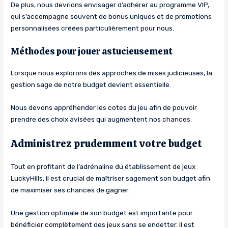
De plus, nous devrions envisager d’adhérer au programme VIP,
qui s’accompagne souvent de bonus uniques et de promotions
personnalisées créées particulièrement pour nous.
Méthodes pour jouer astucieusement
Lorsque nous explorons des approches de mises judicieuses, la
gestion sage de notre budget devient essentielle.
Nous devons appréhender les cotes du jeu afin de pouvoir
prendre des choix avisées qui augmentent nos chances.
Administrez prudemment votre budget
Tout en profitant de l’adrénaline du établissement de jeux
LuckyHills, il est crucial de maîtriser sagement son budget afin
de maximiser ses chances de gagner.
Une gestion optimale de son budget est importante pour
bénéficier complètement des jeux sans se endetter. Il est