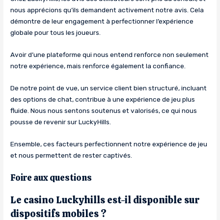
nous apprécions qu’ils demandent activement notre avis. Cela
démontre de leur engagement à perfectionner l’expérience
globale pour tous les joueurs.
Avoir d’une plateforme qui nous entend renforce non seulement
notre expérience, mais renforce également la confiance.
De notre point de vue, un service client bien structuré, incluant
des options de chat, contribue à une expérience de jeu plus
fluide. Nous nous sentons soutenus et valorisés, ce qui nous
pousse de revenir sur LuckyHills.
Ensemble, ces facteurs perfectionnent notre expérience de jeu
et nous permettent de rester captivés.
Foire aux questions
Le casino Luckyhills est-il disponible sur
dispositifs mobiles ?