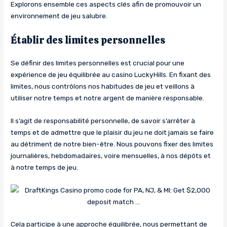
Explorons ensemble ces aspects clés afin de promouvoir un
environnement de jeu salubre.
Établir des limites personnelles
Se définir des limites personnelles est crucial pour une
expérience de jeu équilibrée au casino LuckyHills. En fixant des
limites, nous contrôlons nos habitudes de jeu et veillons à
utiliser notre temps et notre argent de manière responsable.
Il s’agit de responsabilité personnelle, de savoir s’arrêter à
temps et de admettre que le plaisir du jeu ne doit jamais se faire
au détriment de notre bien-être. Nous pouvons fixer des limites
journalières, hebdomadaires, voire mensuelles, à nos dépôts et
à notre temps de jeu.
Cela participe à une approche équilibrée, nous permettant de