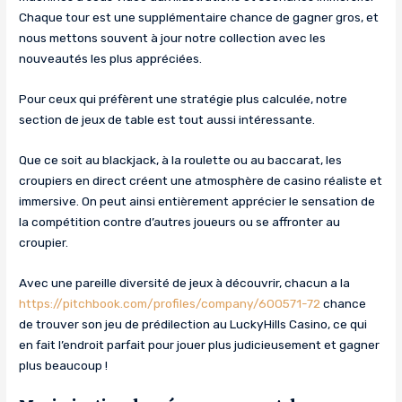
Chaque tour est une supplémentaire chance de gagner gros, et
nous mettons souvent à jour notre collection avec les
nouveautés les plus appréciées.
Pour ceux qui préfèrent une stratégie plus calculée, notre
section de jeux de table est tout aussi intéressante.
Que ce soit au blackjack, à la roulette ou au baccarat, les
croupiers en direct créent une atmosphère de casino réaliste et
immersive. On peut ainsi entièrement apprécier le sensation de
la compétition contre d’autres joueurs ou se affronter au
croupier.
Avec une pareille diversité de jeux à découvrir, chacun a la
https://pitchbook.com/profiles/company/600571-72
chance
de trouver son jeu de prédilection au LuckyHills Casino, ce qui
en fait l’endroit parfait pour jouer plus judicieusement et gagner
plus beaucoup !