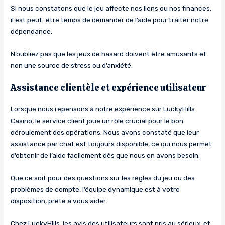
Si nous constatons que le jeu affecte nos liens ou nos finances,
il est peut-être temps de demander de l’aide pour traiter notre
dépendance.
N’oubliez pas que les jeux de hasard doivent être amusants et
non une source de stress ou d’anxiété.
Assistance clientèle et expérience utilisateur
Lorsque nous repensons à notre expérience sur LuckyHills
Casino, le service client joue un rôle crucial pour le bon
déroulement des opérations. Nous avons constaté que leur
assistance par chat est toujours disponible, ce qui nous permet
d’obtenir de l’aide facilement dès que nous en avons besoin.
Que ce soit pour des questions sur les règles du jeu ou des
problèmes de compte, l’équipe dynamique est à votre
disposition, prête à vous aider.
Chez LuckyHills, les avis des utilisateurs sont pris au sérieux, et