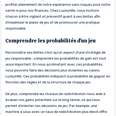
profiter pleinement de notre expérience sans risques pour notre
santé ni pour nos finances. Chez LuckyHills, nous incitons
chacun à être vigilant et préventif quant à ses limites afin
d’maximiser le plaisir de jeu et de promouvoir une pratique
responsable.
Comprendre les probabilités d’un jeu
Reconnaître ses limites n’est qu’un aspect d’une stratégie de
jeu responsable ; comprendre les probabilités de gain est tout
aussi important. En nous acclimatant avec ces probabilités,
nous pouvons faire des décisions plus éclairées au casino
LuckyHills. Ces probabilités indiquent la probabilité de gagner en
fonction des règles et de la structure de chaque jeu.
De plus, comprendre les niveaux de redistribution nous aide à
évaluer nos gains potentiels sur le long terme, ce qui nous
permet d’orienter nos décisions de jeu. Par exemple, une
machine à sous avec un taux de redistribution plus élevé offre