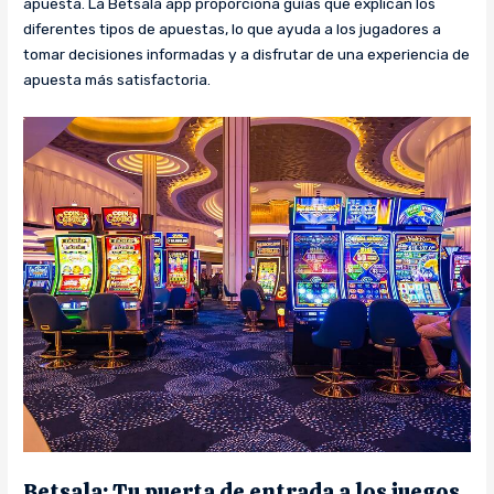
apuesta. La Betsala app proporciona guías que explican los
diferentes tipos de apuestas, lo que ayuda a los jugadores a
tomar decisiones informadas y a disfrutar de una experiencia de
apuesta más satisfactoria.
Betsala: Tu puerta de entrada a los juegos