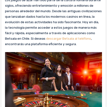
siglos, ofreciendo entretenimiento y emoción a millones de
personas alrededor del mundo. Desde las antiguas civilizaciones
que lanzaban dados hasta los modernos casinos en línea, la
evolución de estas actividades ha sido fascinante. Hoy en día,
la tecnología permite acceder a estos juegos de manera más
fácil y rápida, especialmente a través de aplicaciones como
Betsala en Chile. Si deseas
descargar Betsala al teléfono
,
encontrarás una plataforma eficiente y segura.