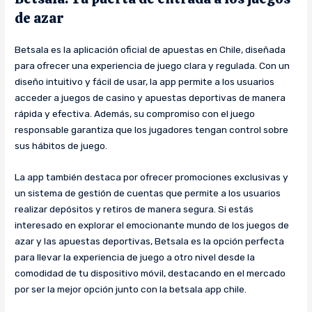
de azar
Betsala es la aplicación oficial de apuestas en Chile, diseñada
para ofrecer una experiencia de juego clara y regulada. Con un
diseño intuitivo y fácil de usar, la app permite a los usuarios
acceder a juegos de casino y apuestas deportivas de manera
rápida y efectiva. Además, su compromiso con el juego
responsable garantiza que los jugadores tengan control sobre
sus hábitos de juego.
La app también destaca por ofrecer promociones exclusivas y
un sistema de gestión de cuentas que permite a los usuarios
realizar depósitos y retiros de manera segura. Si estás
interesado en explorar el emocionante mundo de los juegos de
azar y las apuestas deportivas, Betsala es la opción perfecta
para llevar la experiencia de juego a otro nivel desde la
comodidad de tu dispositivo móvil, destacando en el mercado
por ser la mejor opción junto con la betsala app chile.