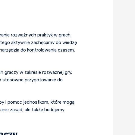
anie rozważnych praktyk w grach.
latego aktywnie zachęcamy do wiedzę
 narzędzia do kontrolowania czasem,
h graczy w zakresie rozważnej gry.
zom stosowne przygotowanie do
oby i pomoc jednostkom, które mogą
anie zasad, ale także budujemy
aczy