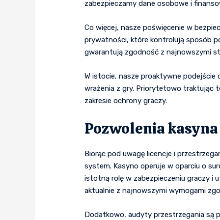
zabezpieczamy dane osobowe i finansow
Co więcej, nasze poświęcenie w bezpi
prywatności, które kontrolują sposób p
gwarantują zgodność z najnowszymi sta
W istocie, nasze proaktywne podejście 
wrażenia z gry. Priorytetowo traktując 
zakresie ochrony graczy.
Pozwolenia kasyna 
Biorąc pod uwagę licencje i przestrzega
system. Kasyno operuje w oparciu o sur
istotną rolę w zabezpieczeniu graczy i 
aktualnie z najnowszymi wymogami zgod
Dodatkowo, audyty przestrzegania są pr