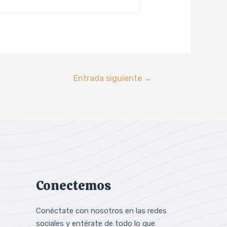
Entrada siguiente
→
Conectemos
Conéctate con nosotros en las redes
sociales y entérate de todo lo que