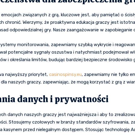
emocjach związanych z grą, kluczowe jest, aby pamiętać o ścis
h chronić. Wierzymy, że proaktywna edukacja graczy jest istot
zasad odpowiedzialnej gry. Nasze zaangażowanie w zapobieganie 
ystemy monitorowania, zapewniamy szybką wykrycie i reagowanie
wał potencjalne sygnały oszustwa i natychmiast podejmował wł
w i określania limitów, budując bardziej bezpieczne środowisko g
a najwyższy priorytet,
casinospinsy.eu
, zapewniamy nie tylko e
 dla naszych graczy, zapewniając, że mogą korzystać z grą z wi
nia danych i prywatności
ych danych naszych graczy jest najważniejsza i aby to zrealiz
ości. Stosujemy czołowych w branży standardów szyfrowania, z
a kasynem przed nielegalnym dostępem. Stosując technologię A