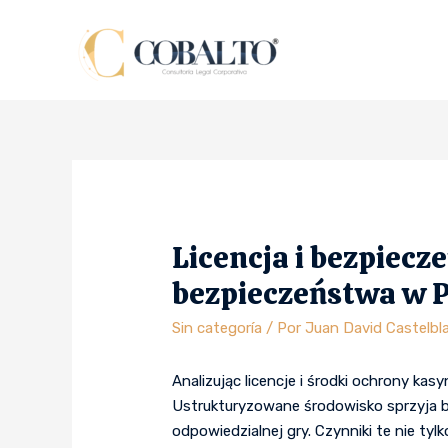
Licencja i bezpiec
bezpieczeństwa w P
Sin categoría
/ Por
Juan David Castelbl
Analizując licencje i środki ochrony kas
Ustrukturyzowane środowisko sprzyja b
odpowiedzialnej gry. Czynniki te nie ty