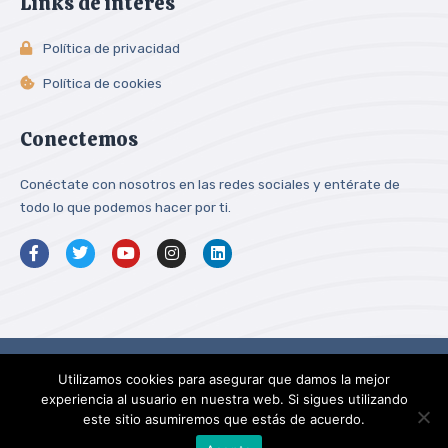
Links de interés
Política de privacidad
Política de cookies
Conectemos
Conéctate con nosotros en las redes sociales y entérate de
todo lo que podemos hacer por ti.
Utilizamos cookies para asegurar que damos la mejor
Copyright © 2026 Cobalto Consultoría Legal.
experiencia al usuario en nuestra web. Si sigues utilizando
este sitio asumiremos que estás de acuerdo.
Powered by