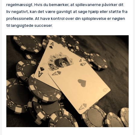
regelmæssigt. Hvis du bemærker, at spillevanerne påvirker dit
liv negativt, kan det være gavnligt at søge hjælp eller støtte fra
professionelle. At have kontrol over din spiloplevelse er nøglen
til langsigtede succeser.