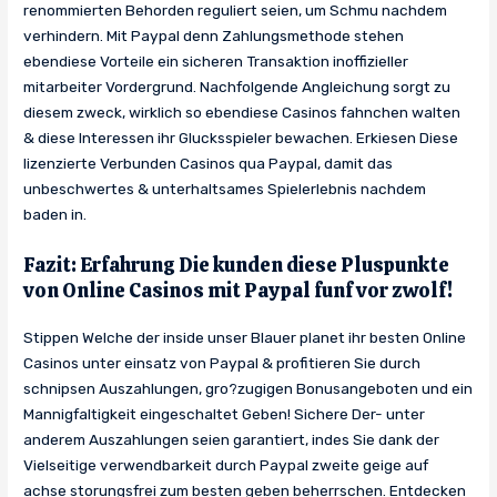
renommierten Behorden reguliert seien, um Schmu nachdem
verhindern. Mit Paypal denn Zahlungsmethode stehen
ebendiese Vorteile ein sicheren Transaktion inoffizieller
mitarbeiter Vordergrund. Nachfolgende Angleichung sorgt zu
diesem zweck, wirklich so ebendiese Casinos fahnchen walten
& diese Interessen ihr Glucksspieler bewachen. Erkiesen Diese
lizenzierte Verbunden Casinos qua Paypal, damit das
unbeschwertes & unterhaltsames Spielerlebnis nachdem
baden in.
Fazit: Erfahrung Die kunden diese Pluspunkte
von Online Casinos mit Paypal funf vor zwolf!
Stippen Welche der inside unser Blauer planet ihr besten Online
Casinos unter einsatz von Paypal & profitieren Sie durch
schnipsen Auszahlungen, gro?zugigen Bonusangeboten und ein
Mannigfaltigkeit eingeschaltet Geben! Sichere Der- unter
anderem Auszahlungen seien garantiert, indes Sie dank der
Vielseitige verwendbarkeit durch Paypal zweite geige auf
achse storungsfrei zum besten geben beherrschen. Entdecken