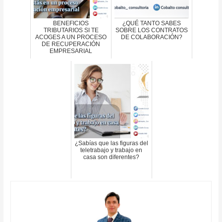
BENEFICIOS
¿QUÉ TANTO SABES
TRIBUTARIOS SI TE
SOBRE LOS CONTRATOS
ACOGES A UN PROCESO
DE COLABORACIÓN?
DE RECUPERACIÓN
EMPRESARIAL
¿Sabías que las figuras del
teletrabajo y trabajo en
casa son diferentes?