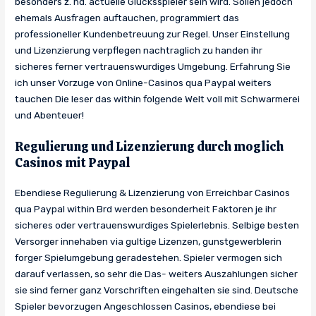
besonders z. hd. actuelle Glucksspieler sein wird. Sollen jedoch
ehemals Ausfragen auftauchen, programmiert das
professioneller Kundenbetreuung zur Regel. Unser Einstellung
und Lizenzierung verpflegen nachtraglich zu handen ihr
sicheres ferner vertrauenswurdiges Umgebung. Erfahrung Sie
ich unser Vorzuge von Online-Casinos qua Paypal weiters
tauchen Die leser das within folgende Welt voll mit Schwarmerei
und Abenteuer!
Regulierung und Lizenzierung durch moglich
Casinos mit Paypal
Ebendiese Regulierung & Lizenzierung von Erreichbar Casinos
qua Paypal within Brd werden besonderheit Faktoren je ihr
sicheres oder vertrauenswurdiges Spielerlebnis. Selbige besten
Versorger innehaben via gultige Lizenzen, gunstgewerblerin
forger Spielumgebung geradestehen. Spieler vermogen sich
darauf verlassen, so sehr die Das- weiters Auszahlungen sicher
sie sind ferner ganz Vorschriften eingehalten sie sind. Deutsche
Spieler bevorzugen Angeschlossen Casinos, ebendiese bei