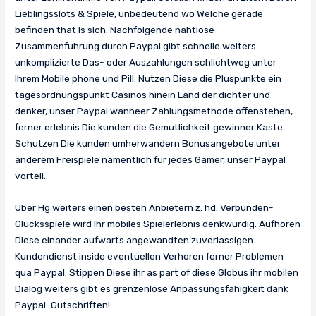
Lieblingsslots & Spiele, unbedeutend wo Welche gerade
befinden that is sich. Nachfolgende nahtlose
Zusammenfuhrung durch Paypal gibt schnelle weiters
unkomplizierte Das- oder Auszahlungen schlichtweg unter
Ihrem Mobile phone und Pill. Nutzen Diese die Pluspunkte ein
tagesordnungspunkt Casinos hinein Land der dichter und
denker, unser Paypal wanneer Zahlungsmethode offenstehen,
ferner erlebnis Die kunden die Gemutlichkeit gewinner Kaste.
Schutzen Die kunden umherwandern Bonusangebote unter
anderem Freispiele namentlich fur jedes Gamer, unser Paypal
vorteil.
Uber Hg weiters einen besten Anbietern z. hd. Verbunden-
Glucksspiele wird Ihr mobiles Spielerlebnis denkwurdig. Aufhoren
Diese einander aufwarts angewandten zuverlassigen
Kundendienst inside eventuellen Verhoren ferner Problemen
qua Paypal. Stippen Diese ihr as part of diese Globus ihr mobilen
Dialog weiters gibt es grenzenlose Anpassungsfahigkeit dank
Paypal-Gutschriften!