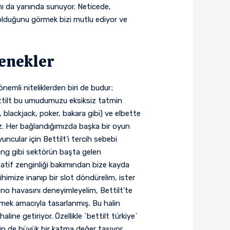
nı da yanında sunuyor. Neticede,
 olduğunu görmek bizi mutlu ediyor ve
çenekler
önemli niteliklerden biri de budur;
ettilt bu umudumuzu eksiksiz tatmin
blackjack, poker, bakara gibi) ve elbette
ız. Her bağlandığımızda başka bir oyun
yuncular için Bettilt’i tercih sebebi
ing gibi sektörün başta gelen
natif zenginliği bakımından bize kayda
himize inanıp bir slot döndürelim, ister
sino havasını deneyimleyelim, Bettilt’te
ermek amacıyla tasarlanmış. Bu halin
line getiriyor. Özellikle `bettilt türkiye`
çin de büyük bir katma değer taşıyor.