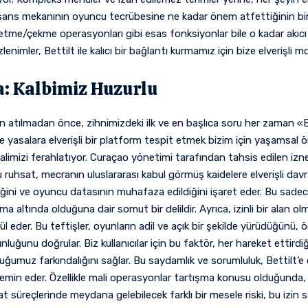
 şans mekanının oyuncu tecrübesine ne kadar önem atfettiğinin bir
tme/çekme operasyonları gibi esas fonksiyonlar bile o kadar akıcı 
zlenimler, Bettilt ile kalıcı bir bağlantı kurmamız için bize elverişli
: Kalbimiz Huzurlu
n atılmadan önce, zihnimizdeki ilk ve en başlıca soru her zaman «Bu
ı ve yasalara elverişli bir platform tespit etmek bizim için yaşamsal
halimizi ferahlatıyor. Curaçao yönetimi tarafından tahsis edilen izne 
 Bu ruhsat, mecranın uluslararası kabul görmüş kaidelere elverişli dav
diğini ve oyuncu datasının muhafaza edildiğini işaret eder. Bu sad
 altında olduğuna dair somut bir delildir. Ayrıca, izinli bir alan olm
ül eder. Bu teftişler, oyunların adil ve açık bir şekilde yürüdüğünü,
luğunu doğrular. Biz kullanıcılar için bu faktör, her hareket ettird
uğumuz farkındalığını sağlar. Bu saydamlık ve sorumluluk, Bettilt’e 
min eder. Özellikle mali operasyonlar tartışma konusu olduğunda, iz
t süreçlerinde meydana gelebilecek farklı bir mesele riski, bu izin 