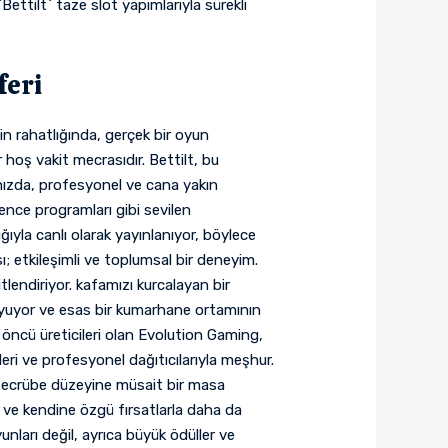
ettilt` taze slot yapımlarıyla sürekli
feri
in rahatlığında, gerçek bir oyun
 hoş vakit mecrasıdır. Bettilt, bu
ımızda, profesyonel ve cana yakın
ence programları gibi sevilen
ğıyla canlı olarak yayınlanıyor, böylece
; etkileşimli ve toplumsal bir deneyim.
tlendiriyor. kafamızı kurcalayan bir
oyuyor ve esas bir kumarhane ortamının
 öncü üreticileri olan Evolution Gaming,
tleri ve profesyonel dağıtıcılarıyla meşhur.
e tecrübe düzeyine müsait bir masa
le ve kendine özgü fırsatlarla daha da
unları değil, ayrıca büyük ödüller ve