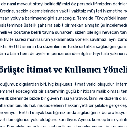
de nasıl mevcut siteyi belirlediğimizi öz perspektifimizden derinle
sürecine, seçkin eklemelerinden vakitli vakitsiz müşteri hizmetine
nsan yoluyla benimsendiğini sunacağız. Temelde Türkiye’deki insanla
ekosisteminde üstelik şahsına sabit bir mekan almıştır. Şu incelemed
lli ve dostane belirli tavırla sunarken, sizleri bile ilgili heyecan t
e aktivite süreci münhasıran yakalamakla yönelik sayılmaz; aynı za
ktir. Bettilt isminin bu düzenleri ne türde ustalıkla sağladığını g
dım atalım hem de üyelerin penceresinden ilgili siteyi hala yakınen 
Görüşte İtimat ve Kullanıcı Yöne
bulduğumuz olgulardan biri, hiç kuşkusuz itimat verici oluşudur. İnt
zi emanet edeceğimiz bir sisteminin güçlü bir itibara malik olması tem
e ilk izlenimde bizde bir güven hissi yaratıyor. İzinli ve düzenli ola
ıflardan biri. Bu hal, mücadelelerin hakkaniyetli bir şekilde gerçekl
e veriyor. Bettilt’e ayak bastığımız anda algıladığımız bu profesyo
li bir eğlence yolu olduğunu kanıtlıyor. Ayrıca, konseptinin yalınlığı
ağlıyor. Kompleks menüler ve izah edilemez terimler yerine, her şeyin e