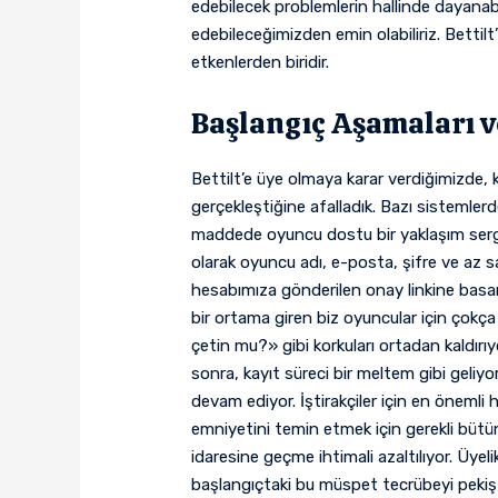
edebilecek problemlerin hallinde dayanabi
edebileceğimizden emin olabiliriz. Bettilt
etkenlerden biridir.
Başlangıç Aşamaları v
Bettilt’e üye olmaya karar verdiğimizde, k
gerçekleştiğine afalladık. Bazı sistemler
maddede oyuncu dostu bir yaklaşım sergil
olarak oyuncu adı, e-posta, şifre ve az s
hesabımıza gönderilen onay linkine basarak
bir ortama giren biz oyuncular için çokç
çetin mu?» gibi korkuları ortadan kaldırıy
sonra, kayıt süreci bir meltem gibi geliyo
devam ediyor. İştirakçiler için en önemli h
emniyetini temin etmek için gerekli bütün 
idaresine geçme ihtimali azaltılıyor. Üye
başlangıçtaki bu müspet tecrübeyi pekişti