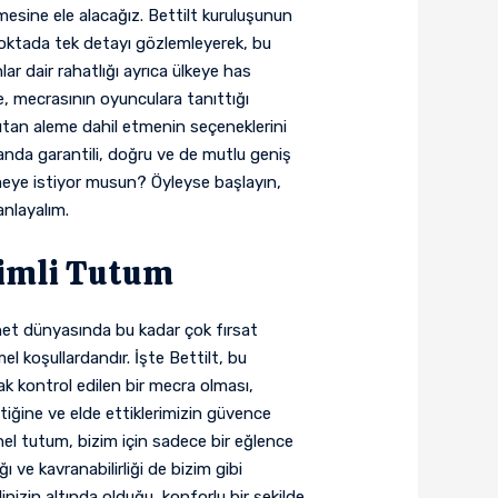
mesine ele alacağız. Bettilt kuruluşunun
 noktada tek detayı gözlemleyerek, bu
r dair rahatlığı ayrıca ülkeye has
e, mecrasının oyunculara tanıttığı
anıtan aleme dahil etmenin seçeneklerini
manda garantili, doğru ve de mutlu geniş
örmeye istiyor musun? Öyleyse başlayın,
anlayalım.
limli Tutum
ernet dünyasında bu kadar çok fırsat
el koşullardandır. İşte Bettilt, bu
rak kontrol edilen bir mecra olması,
eştiğine ve elde ettiklerimizin güvence
nel tutum, bizim için sadece bir eğlence
 ve kavranabilirliği de bizim gibi
linizin altında olduğu, konforlu bir şekilde