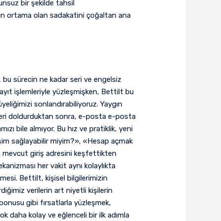
nsuz bir şekilde tahsil
ların ortama olan sadakatini çoğaltan ana
, bu sürecin ne kadar seri ve engelsiz
ayıt işlemleriyle yüzleşmişken, Bettilt bu
eliğimizi sonlandırabiliyoruz. Yaygın
gileri doldurduktan sonra, e-posta e-posta
zı bile almıyor. Bu hız ve pratiklik, yeni
rişim sağlayabilir miyim?», «Hesap açmak
in mevcut giriş adresini keşfettikten
mekanizması her vakit aynı kolaylıkta
si. Bettilt, kişisel bilgilerimizin
miz verilerin art niyetli kişilerin
bonusu gibi fırsatlarla yüzleşmek,
k daha kolay ve eğlenceli bir ilk adımla