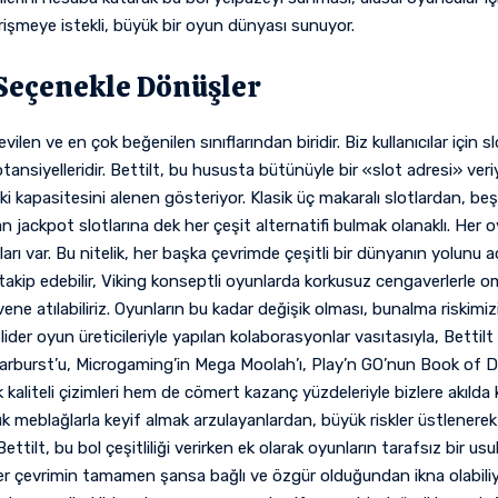
irişmeye istekli, büyük bir oyun dünyası sunuyor.
 Seçenekle Dönüşler
len ve en çok beğenilen sınıflarından biridir. Biz kullanıcılar için slo
ansiyelleridir. Bettilt, bu hususta bütünüyle bir «slot adresi» veri
i kapasitesini alenen gösteriyor. Klasik üç makaralı slotlardan, b
tan jackpot slotlarına dek her çeşit alternatifi bulmak olanaklı. He
ları var. Bu nitelik, her başka çevrimde çeşitli bir dünyanın yolunu a
n takip edebilir, Viking konseptli oyunlarda korkusuz cengaverlerl
üvene atılabiliriz. Oyunların bu kadar değişik olması, bunalma riskimiz
lider oyun üreticileriyle yapılan kolaborasyonlar vasıtasıyla, Bett
Starburst’u, Microgaming’in Mega Moolah’ı, Play’n GO’nun Book of Dea
aliteli çizimleri hem de cömert kazanç yüzdeleriyle bizlere akılda ka
k meblağlarla keyif almak arzulayanlardan, büyük riskler üstlenere
ilt, bu bol çeşitliliği verirken ek olarak oyunların tarafsız bir us
r çevrimin tamamen şansa bağlı ve özgür olduğundan ikna olabiliyor