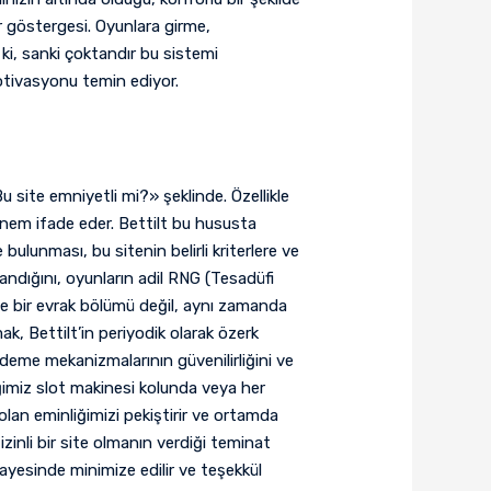
 göstergesi. Oyunlara girme,
ki, sanki çoktandır bu sistemi
 motivasyonu temin ediyor.
 site emniyetli mi?» şeklinde. Özellikle
 önem ifade eder. Bettilt bu hususta
bulunması, bu sitenin belirli kriterlere ve
randığını, oyunların adil RNG (Tesadüfi
ece bir evrak bölümü değil, aynı zamanda
ak, Bettilt’in periyodik olarak özerk
 ödeme mekanizmalarının güvenilirliğini ve
iğimiz slot makinesi kolunda veya her
olan eminliğimizi pekiştirir ve ortamda
inli bir site olmanın verdiği teminat
sayesinde minimize edilir ve teşekkül