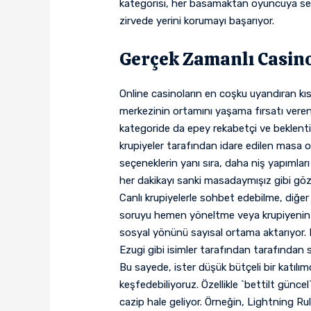
kategorisi, her basamaktan oyuncuya seslen
zirvede yerini korumayı başarıyor.
Gerçek Zamanlı Casino
Online casinoların en coşku uyandıran kıs
merkezinin ortamını yaşama fırsatı veren i
kategoride da epey rekabetçi ve beklenti
krupiyeler tarafından idare edilen masa o
seçeneklerin yanı sıra, daha niş yapımları 
her dakikayı sanki masadaymışız gibi gözl
Canlı krupiyelerle sohbet edebilme, diğer 
soruyu hemen yöneltme veya krupiyenin n
sosyal yönünü sayısal ortama aktarıyor. B
Ezugi gibi isimler tarafından tarafından sa
Bu sayede, ister düşük bütçeli bir katılı
keşfedebiliyoruz. Özellikle `bettilt güncel
cazip hale geliyor. Örneğin, Lightning Rul