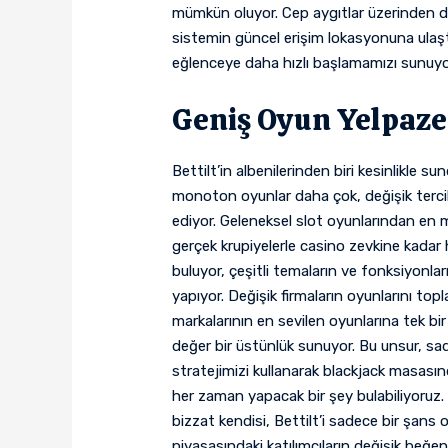
mümkün oluyor. Cep aygıtlar üzerinden de
sistemin güncel erişim lokasyonuna ulaşt
eğlenceye daha hızlı başlamamızı sunuyo
Geniş Oyun Yelpaze
Bettilt’in albenilerinden biri kesinlikle s
monoton oyunlar daha çok, değişik terci
ediyor. Geleneksel slot oyunlarından en m
gerçek krupiyelerle casino zevkine kadar
buluyor, çeşitli temaların ve fonksiyonları
yapıyor. Değişik firmaların oyunlarını t
markalarının en sevilen oyunlarına tek b
değer bir üstünlük sunuyor. Bu unsur, sad
stratejimizi kullanarak blackjack masasın
her zaman yapacak bir şey bulabiliyoruz. 
bizzat kendisi, Bettilt’i sadece bir şans o
piyasasındaki katılımcıların değişik beğe