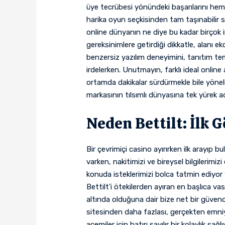
üye tecrübesi yönündeki başarılarını hem 
harika oyun seçkisinden tam taşınabilir 
online dünyanın ne diye bu kadar birçok i
gereksinimlere getirdiği dikkatle, alanı 
benzersiz yazılım deneyimini, tanıtım teme
irdelerken. Unutmayın, farklı ideal onlin
ortamda dakikalar sürdürmekle bile yöneli
markasının tılsımlı dünyasına tek yürek a
Neden Bettilt: İlk 
Bir çevrimiçi casino ayırırken ilk arayıp 
varken, nakitimizi ve bireysel bilgilerimi
konuda isteklerimizi bolca tatmin ediyor v
Bettilt’i ötekilerden ayıran en başlıca vas
altında olduğuna dair bize net bir güvenc
sitesinden daha fazlası, gerçekten emniyet
acemiler için hatırı sayılır bir kolaylık s