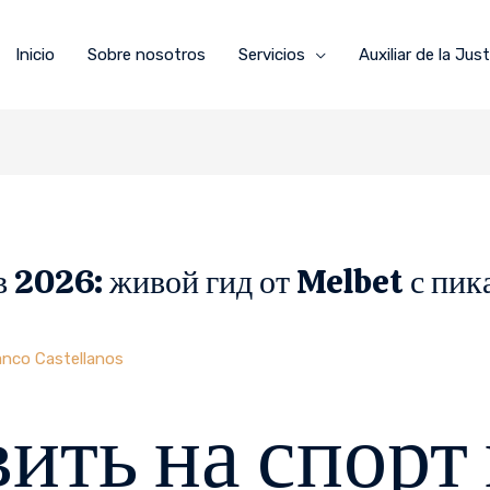
Inicio
Sobre nosotros
Servicios
Auxiliar de la Just
 в 2026: живой гид от Melbet с пи
anco Castellanos
вить на спорт