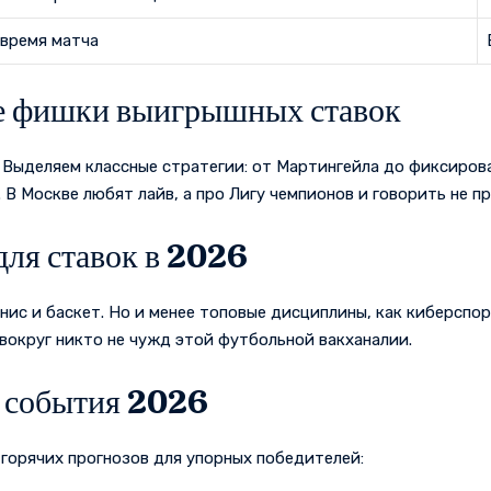
 время матча
ые фишки выигрышных ставок
 Выделяем классные стратегии: от Мартингейла до фиксирова
 В Москве любят лайв, а про Лигу чемпионов и говорить не пр
для ставок в 2026
нис и баскет. Но и менее топовые дисциплины, как киберспор
вокруг никто не чужд этой футбольной вакханалии.
е события 2026
 горячих прогнозов для упорных победителей: