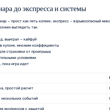
нара до экспресса и системы
нар — прост как пять копеек; экспресс — взрывоопасный микс;
должен выглядеть так:
д, выиграл — кайфуй
 в купоне, множим коэффициенты
для страховки от проигрыша
ительными условиями
, пока игра идет
ка, простой расчет
 нескольких событий
я экспрессов с защитой