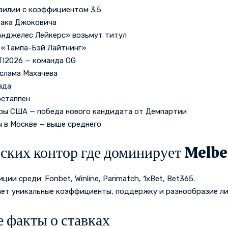
зилии с коэффициентом 3.5
вака Джоковича
Анджелес Лейкерс» возьмут титул
а «Тампа-Бэй Лайтнинг»
TI2026 — команда OG
Ислама Махачева
ада
рстаппен
ры США — победа нового кандидата от Демпартии
 в Москве — выше среднего
рских контор где доминирует Melbe
ии среди: Fonbet, Winline, Parimatch, 1xBet, Bet365.
ает уникальные коэффициенты, поддержку и разнообразие ли
факты о ставках