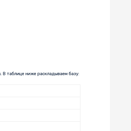
. В таблице ниже раскладываем базу: