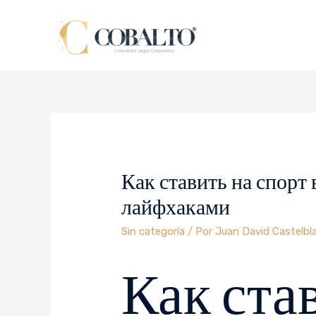
Как ставить на спорт
лайфхаками
Sin categoría
/ Por
Juan David Castelbl
Как ста