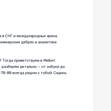
а в СНГ и международных арена.
укмекерских дебрях и аналитике
? Тогда приветствуем в Melbet:
ь
разберём детально — от азбуки до
-78-88 всегда рядом с тобой. Садись