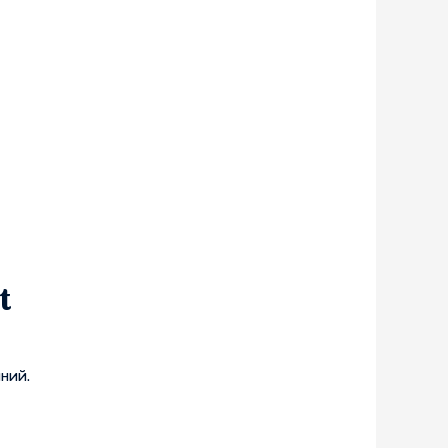
t
ний.