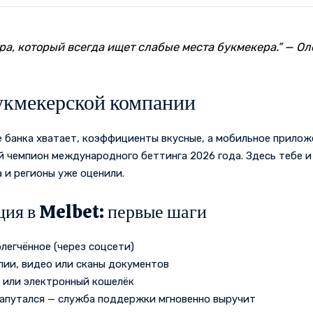
ера, который всегда ищет слабые места букмекера.” — О
укмекерской компании
е банка хватает, коэффициенты вкусные, а мобильное прилож
й чемпион международного беттинга 2026 года. Здесь тебе и 
а и регионы уже оценили.
ция в Melbet: первые шаги
легчённое (через соцсети)
ии, видео или сканы документов
у или электронный кошелёк
 запутался — служба поддержки мгновенно выручит