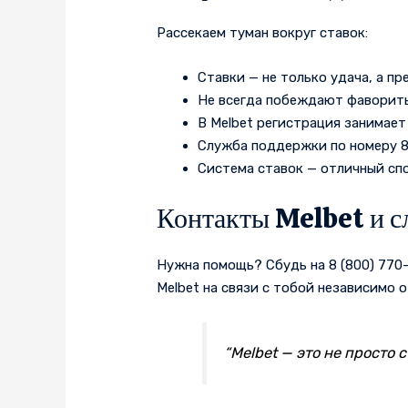
Рассекаем туман вокруг ставок:
Ставки — не только удача, а п
Не всегда побеждают фавориты
В Melbet регистрация занимает
Служба поддержки по номеру 8 
Система ставок — отличный сп
Контакты Melbet и 
Нужна помощь? Сбудь на 8 (800) 770-
Melbet на связи с тобой независимо о
“Melbet — это не просто 