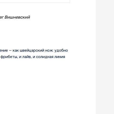
лег Вишневский
ение — как швейцарский нож: удобно
фрибеты, и лайв, и солидная линия